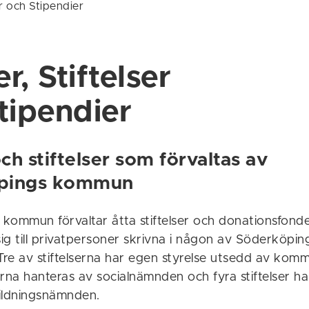
er och Stipendier
r, Stiftelser
tipendier
h stiftelser som förvaltas av
pings kommun
ommun förvaltar åtta stiftelser och donationsfonder 
ig till privatpersoner skrivna i någon av Söderköpin
Tre av stiftelserna har egen styrelse utsedd av komm
serna hanteras av socialnämnden och fyra stiftelser h
ildningsnämnden.