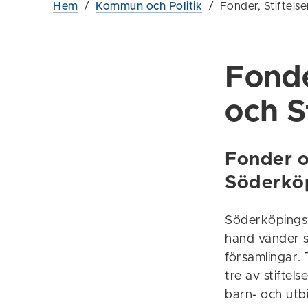
Hem
/
Kommun och Politik
/
Fonder, Stiftels
Fonde
och S
Fonder oc
Söderkö
Söderköpings k
hand vänder s
församlingar. 
tre av stiftel
barn- och utb