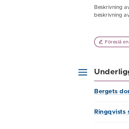
Beskrivning a
beskrivning a
Föreslå en
Underlig
Bergets do
Ringqvists