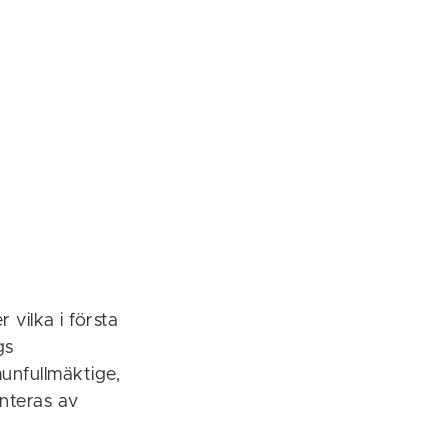
vilka i första
gs
unfullmäktige,
anteras av