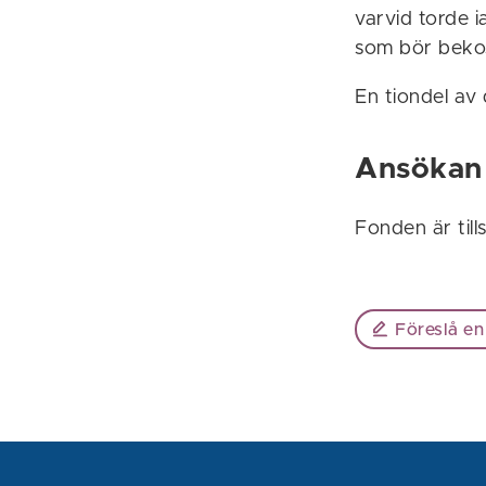
varvid torde i
som bör bekos
En tiondel av 
Ansökan
Fonden är till
Föreslå en