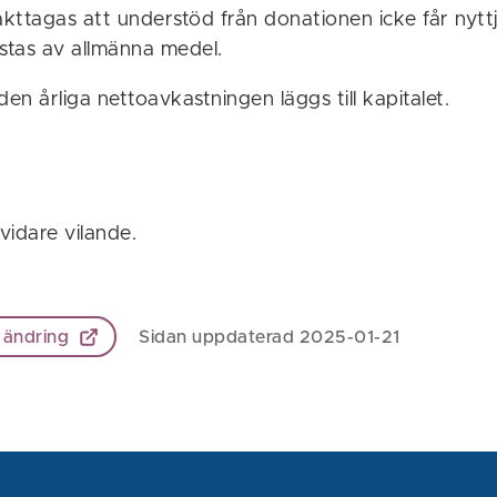
akttagas att understöd från donationen icke får nyttja
tas av allmänna medel.
den årliga nettoavkastningen läggs till kapitalet.
svidare vilande.
 ändring
Sidan uppdaterad 2025-01-21