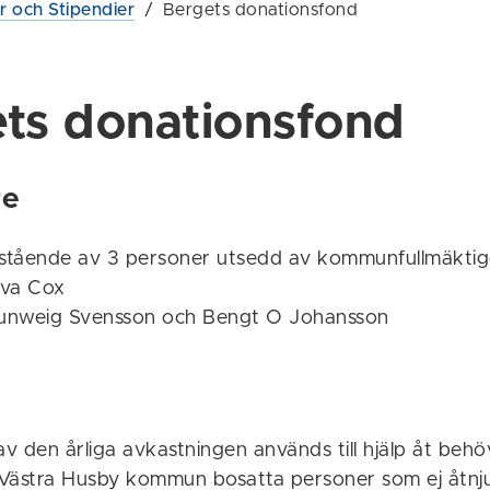
er och Stipendier
/
Bergets donationsfond
ts donationsfond
re
estående av 3 personer utsedd av kommunfullmäktig
Eva Cox
unweig Svensson och Bengt O Johansson
av den årliga avkastningen används till hjälp åt beh
Västra Husby kommun bosatta personer som ej åtnjut