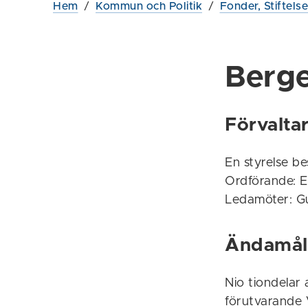
Hem
/
Kommun och Politik
/
Fonder, Stiftels
Berge
Förvalta
En styrelse b
Ordförande: 
Ledamöter: G
Ändamål
Nio tiondelar 
förutvarande 