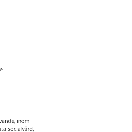
e.
övande, inom
a socialvård,