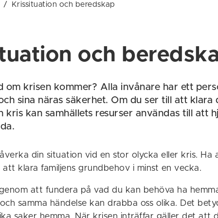
/
Krissituation och beredskap
ituation och beredsk
 om krisen kommer? Alla invånare har ett pers
och sina näras säkerhet. Om du ser till att klara 
en kris kan samhällets resurser användas till att h
lda.
verka din situation vid en stor olycka eller kris. Ha a
 att klara familjens grundbehov i minst en vecka.
 genom att fundera på vad du kan behöva ha hemma
n och samma händelse kan drabba oss olika. Det betyd
ka saker hemma. När krisen inträffar gäller det att 