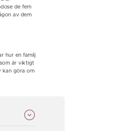
odose de fem
någon av dem
r hur en familj
som är viktigt
lv kan göra om