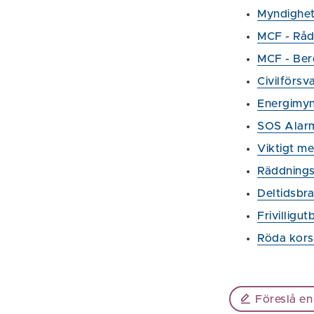
Myndighet
MCF - Råd 
MCF - Ber
Civilförsv
Energimyn
SOS Alarm
Viktigt m
Räddnings
Deltidsbr
Frivilligut
Röda kors
Föreslå en