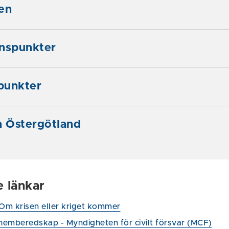
en
onspunkter
punkter
 Östergötland
e länkar
 Om krisen eller kriget kommer
 hemberedskap - Myndigheten för civilt försvar (MCF)