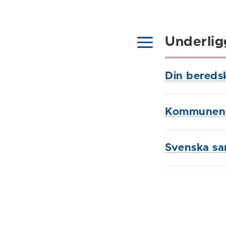
Underlig
Din bereds
Kommunens
Svenska sa