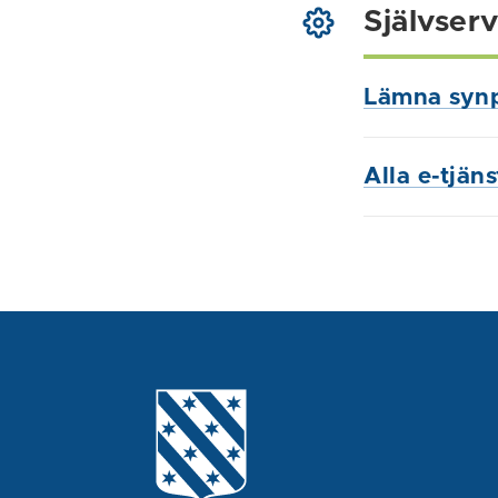
Självserv
Lämna syn
Alla e-tjän