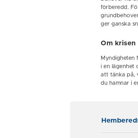
förberedd. Fö
grundbehoven;
ger ganska sn
Om krisen
Myndigheten fö
i en lägenhet 
att tänka på,
du hamnar i en
Hembered