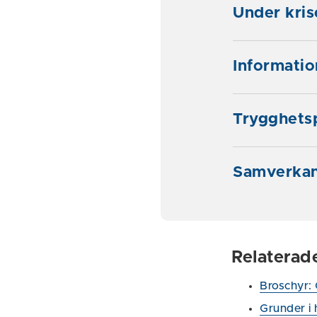
Under kris
Informati
Trygghets
Samverkan
Relaterad
Broschyr:
Grunder i