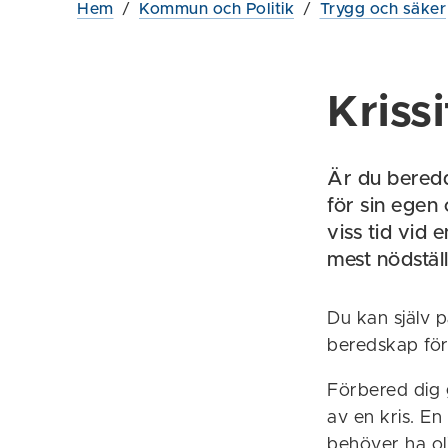
Hem
/
Kommun och Politik
/
Trygg och säker
Kriss
Är du beredd
för sin egen 
viss tid vid 
mest nödstäl
Du kan själv på
beredskap för
Förbered dig
av en kris. E
behöver ha oli