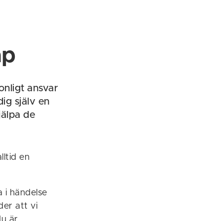
ap
onligt ansvar
dig själv en
jälpa de
lltid en
 i händelse
er att vi
du är