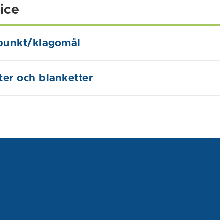
ice
punkt/klagomål
ster och blanketter