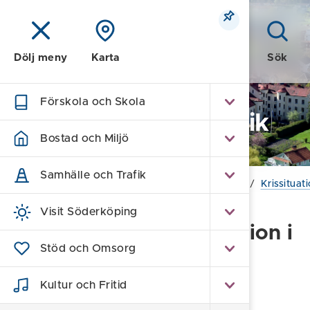
Meny
Sök
Dölj meny
Karta
Förskola och Skola
Kommun och Politik
Bostad och Miljö
Samhälle och Trafik
Hem
/
Kommun och Politik
/
Trygg och säker
/
Krissitua
Visit Söderköping
Övergripande information i
Stöd och Omsorg
samband med läget
i Ukraina
Kultur och Fritid