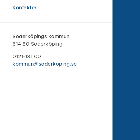
kommun@soderkoping.se
Kontakter
Kontakta oss
Faktura och organisationsnummer
Felanmälan
Söderköpings kommun
Synpunkt eller klagomål
614 80 Söderköping
0121-181 00
Om webbplatsen
kommun@soderkoping.se
Information om webbplatsen
Tillgänglighet
Behandling av personuppgifter
Press
Sociala medier
Besök oss på Facebook