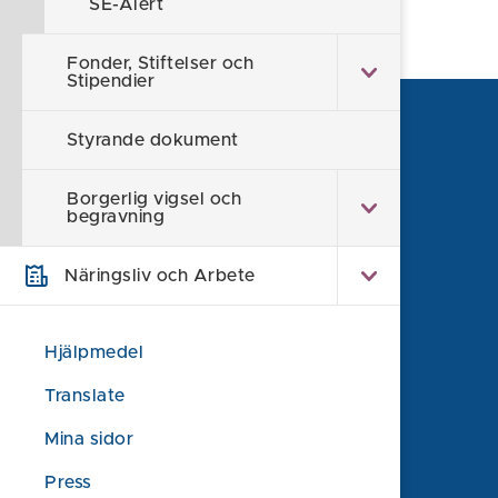
SE-Alert
Fonder, Stiftelser och
Stipendier
Styrande dokument
Borgerlig vigsel och
begravning
Näringsliv och Arbete
Hjälpmedel
Translate
Söderköpings kommun
614 80 Söderköping
Mina sidor
0121-181 00
Press