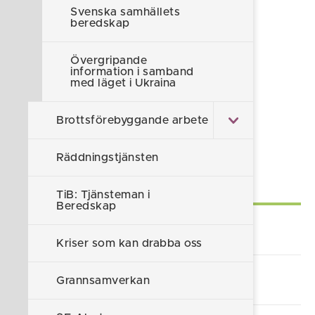
- Region Stockholm
Svenska samhällets
beredskap
Om kriget i Ukraina - Lilla Krisinfo
Övergripande
information i samband
med läget i Ukraina
Föreslå en ändring
Brottsförebyggande arbete
Sidan uppdaterad 2026-01-07
Räddningstjänsten
Självservice
TiB: Tjänsteman i
Beredskap
Lämna synpunkt/klagomål
Kriser som kan drabba oss
Alla e-tjänster och blanketter
Grannsamverkan