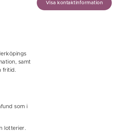
Visa kontaktinformation
öderköpings
mation, samt
fritid.
amfund som i
lotterier.