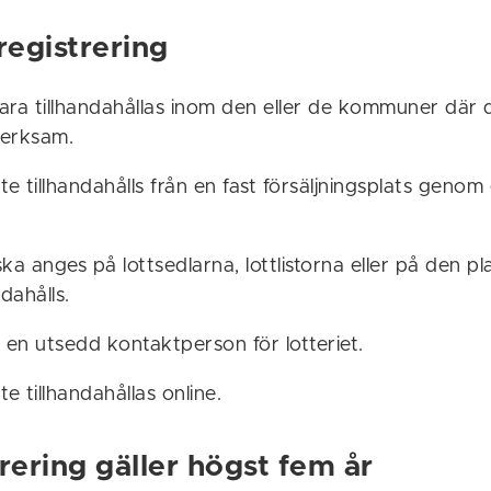
registrering
bara tillhandahållas inom den eller de kommuner där d
verksam.
nte tillhandahålls från en fast försäljningsplats genom 
ka anges på lottsedlarna, lottlistorna eller på den pl
ndahålls.
 en utsedd kontaktperson för lotteriet.
nte tillhandahållas online.
rering gäller högst fem år