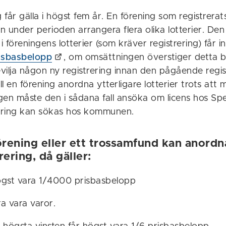
g får gälla i högst fem år. En förening som registrerat
under perioden arrangera flera olika lotterier. Den 
 föreningens lotterier (som kräver registrering) får i
isbasbelopp
, om omsättningen överstiger detta b
lja någon ny registrering innan den pågående regis
ill en förening anordna ytterligare lotterier trots att
gen måste den i sådana fall ansöka om licens hos Sp
trering kan sökas hos kommunen.
örening eller ett trossamfund kan anordna
rering, då gäller:
högst vara 1/4000 prisbasbelopp
ra vara varor.