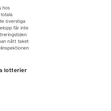
s hos
totala
nte överstiga
elopp får inte
treringstiden
 man nått taket
elinspektionen
 lotterier