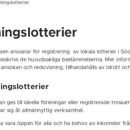
ningslotterier
ingslotterier
n ansvarar för registrering av lokala lotterier i S
skrivs de huvudsakliga bestämmelserna. Mer infor
 ansökan och redovisning, tillhandahålls av Idrott och 
ingslotterier
an ges till ideella föreningar eller registrerade tross
r sig åt allmännyttig verksamhet.
 vara öppen för alla och ha behov av inkomster från 