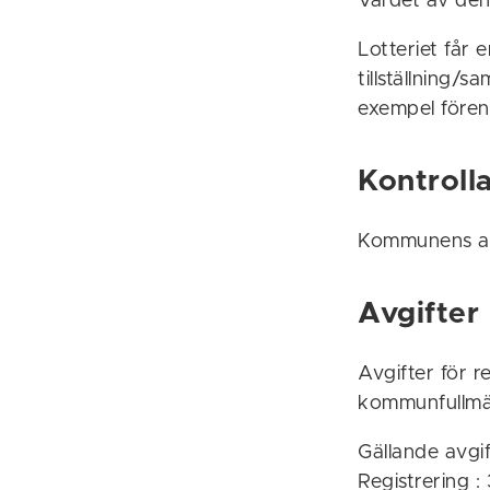
Värdet av den
Lotteriet få
tillställning/s
exempel föreni
Kontroll
Kommunens ansv
Avgifter
Avgifter för re
kommunfullmäkt
Gällande avgif
Registrering :