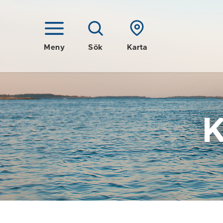
Meny
Sök
Karta
K