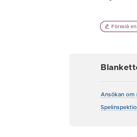
Föreslå en
Blankett
Ansökan om re
Spelinspekti