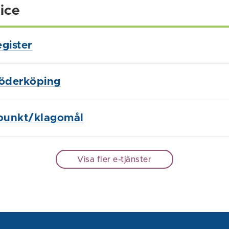
ice
gister
Söderköping
punkt/klagomål
Visa fler e-tjänster