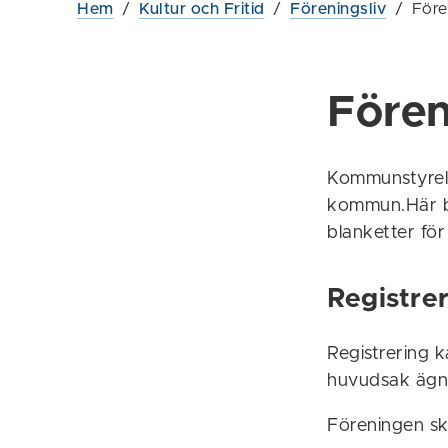
Hem
/
Kultur och Fritid
/
Föreningsliv
/
Före
Fören
Kommunstyrelse
kommun.Här be
blanketter för
Registrer
Registrering k
huvudsak ägna
Föreningen ska