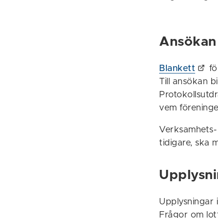
Ansökan
Blankett
fö
Till ansökan b
Protokollsutd
vem föreningen
Verksamhets- 
tidigare, ska 
Upplysni
Upplysningar i
Frågor om lot