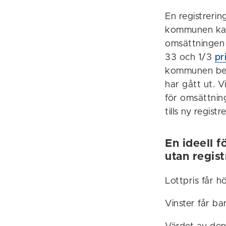
En registrerin
kommunen kan 
omsättningen i
33 och 1/3
pr
kommunen bevi
har gått ut. V
för omsättnin
tills ny regis
En ideell f
utan regist
Lottpris får 
Vinster får ba