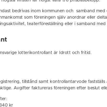
 högsta vinsten får högst vara 1/6 prisbasbelopp.
r endast bedrivas inom kommunen och samband med 
ammankomst som föreningen själv anordnar eller deltar i
ngsaktivitet, teaterföreställning eller i samband med 
ant
arige lotterikontrollant är Idrott och fritid.
gistrering, tillstånd samt kontrollantarvode fastställs
ige. Avgifter faktureras föreningen efter beslut ell
ter:
 340 kr