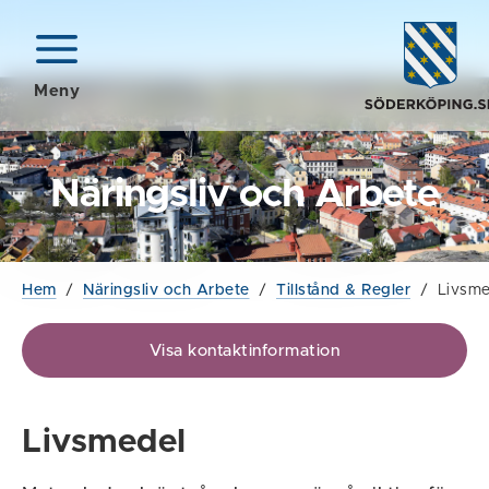
Meny
Näringsliv och Arbete
Hem
/
Näringsliv och Arbete
/
Tillstånd & Regler
/
Livsme
Visa kontaktinformation
Livsmedel