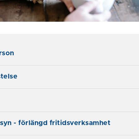
rson
stelse
lsyn - förlängd fritidsverksamhet