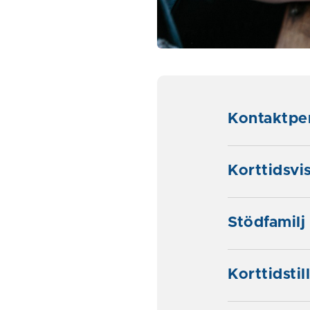
Kontaktpe
Korttidsvi
Stödfamilj
Korttidstil