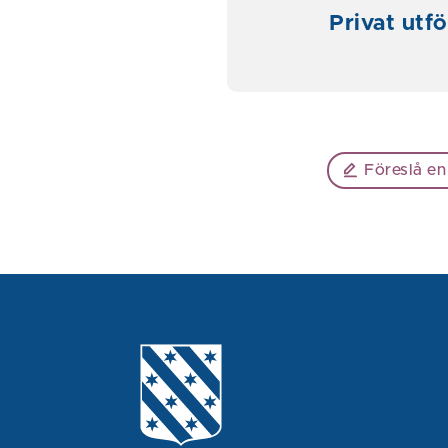
Privat utf
Föreslå en