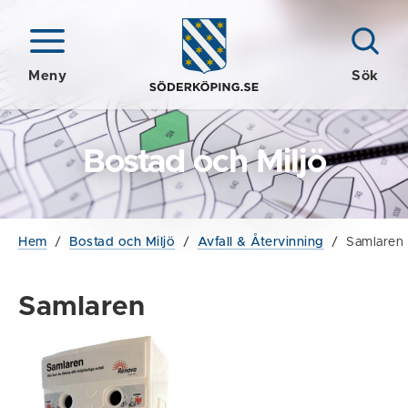
Meny
Sök
Bostad och Miljö
Hem
/
Bostad och Miljö
/
Avfall & Återvinning
/
Samlaren
Samlaren