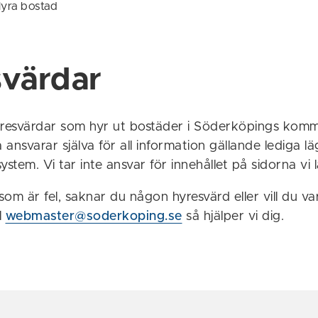
yra bostad
värdar
 hyresvärdar som hyr ut bostäder i Söderköpings kom
ansvarar själva för all information gällande lediga l
stem. Vi tar inte ansvar för innehållet på sidorna vi l
om är fel, saknar du någon hyresvärd eller vill du v
ll
webmaster@soderkoping.se
så hjälper vi dig.