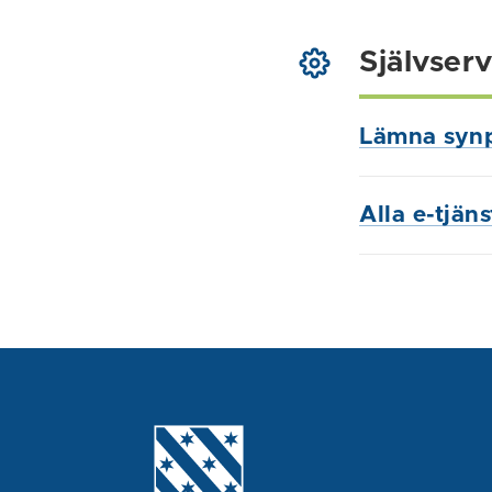
Självserv
Lämna syn
Alla e-tjän