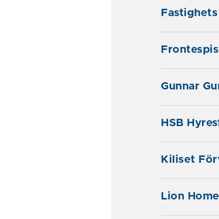
Fastighets
Frontespis
Gunnar Gu
HSB Hyres
Kiliset Fö
Lion Hom