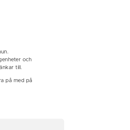
mun.
ägenheter och
änkar till.
ara på med på