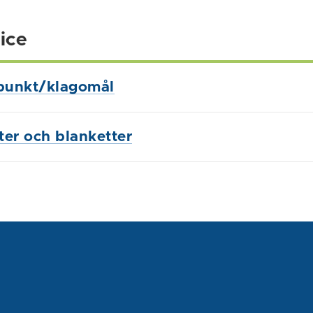
ice
punkt/klagomål
ster och blanketter