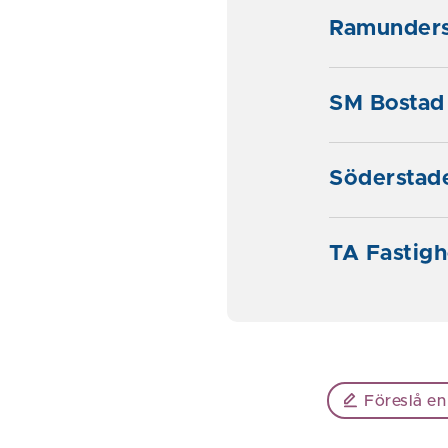
Ramunders
SM Bostad
Söderstad
TA Fastig
Föreslå en