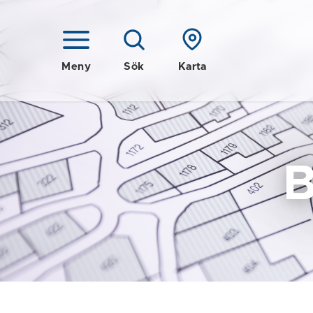
Meny
Sök
Karta
B