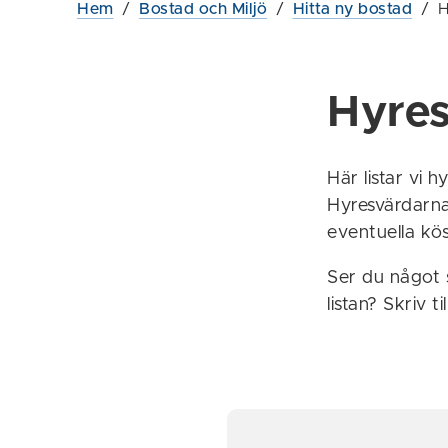
Hem
/
Bostad och Miljö
/
Hitta ny bostad
/
H
Hyres
Här listar vi
Hyresvärdarna 
eventuella kösy
Ser du något s
listan? Skriv ti