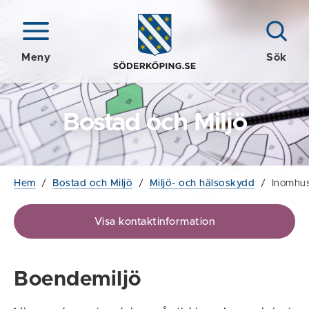
Meny
Sök
Bostad och Miljö
Hem
/
Bostad och Miljö
/
Miljö- och hälsoskydd
/
Inomhus
Visa kontaktinformation
Boendemiljö