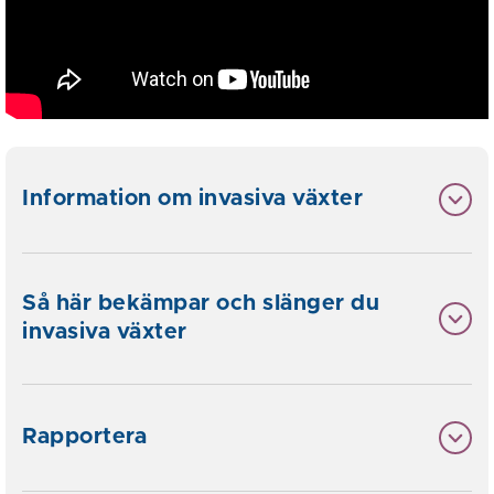
Information om invasiva växter
Så här bekämpar och slänger du
invasiva växter
Rapportera