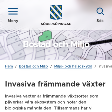
Meny
Sök
Bostad och Miljö
Hem
/
Bostad och Miljö
/
Miljö- och hälsoskydd
/
Invasiv
Invasiva främmande växter
Invasiva växter är främmande växtsorter som
påverkar våra ekosystem och hotar den
biologiska mångfalden. Tillsammans har vi