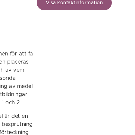
Visa kontaktinformation
en för att få
en placeras
ch av vem.
 sprida
ng av medel i
tbildningar
 1 och 2.
l är det en
n besprutning
 förteckning