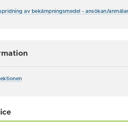
spridning av bekämpningsmedel - ansökan/anmäla
rmation
pektionen
ice