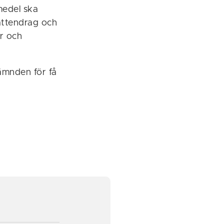
medel ska
vattendrag och
er och
nämnden för få