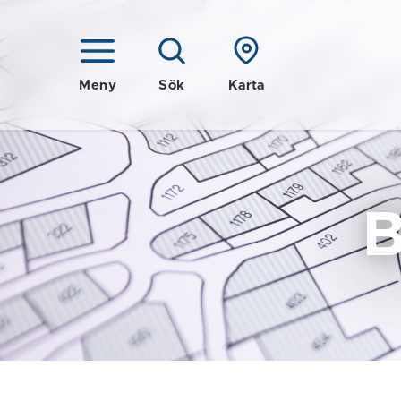
Meny
Sök
Karta
B