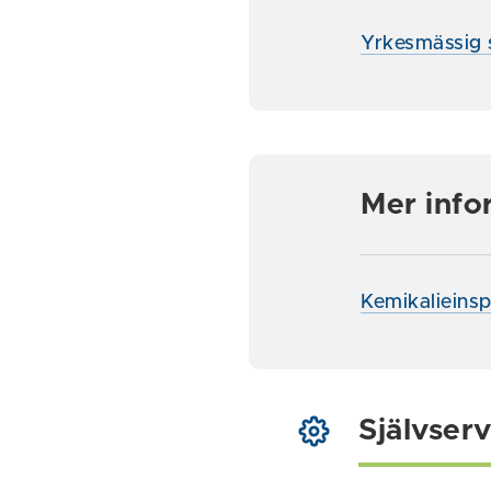
Yrkesmässig 
Mer info
Kemikalieins
Självserv