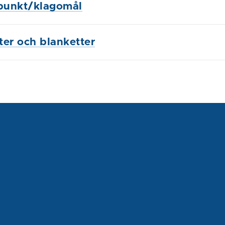
punkt/klagomål
ster och blanketter