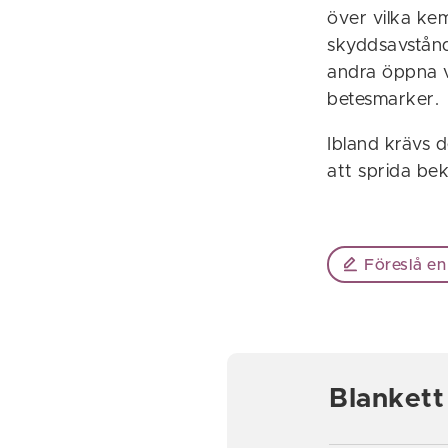
över vilka ke
skyddsavstånd 
andra öppna va
betesmarker.
Ibland krävs d
att sprida be
Föreslå en
Blankett