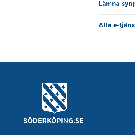
Lämna syn
Alla e-tjän