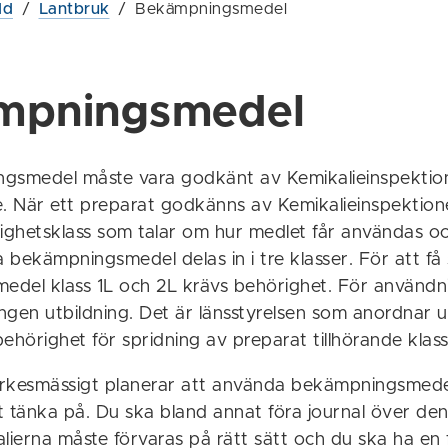
dd
/
Lantbruk
/
Bekämpningsmedel
mpningsmedel
gsmedel måste vara godkänt av Kemikalieinspektion
ge. När ett preparat godkänns av Kemikalieinspektion
righetsklass som talar om hur medlet får användas o
bekämpningsmedel delas in i tre klasser. För att få
del klass 1L och 2L krävs behörighet. För användni
ingen utbildning. Det är länsstyrelsen som anordnar u
 behörighet för spridning av preparat tillhörande klass
rkesmässigt planerar att använda bekämpningsmede
tt tänka på. Du ska bland annat föra journal över de
lierna måste förvaras på rätt sätt och du ska ha en