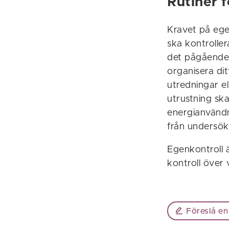
Rutiner f
Kravet på ege
ska kontrolle
det pågående 
organisera di
utredningar el
utrustning ska
energianvändn
från undersök
Egenkontroll 
kontroll över
Föreslå en