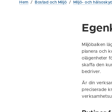
Hem
/
Bostad och Miljö
/
Miljö- och hälsosky
Egenk
Miljöbalken lä
planera och k
olägenheter fö
skaffa den ku
bedriver.
Är din verksam
preciserade k
verksamhetsut