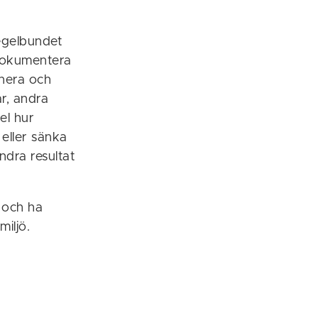
egelbundet
dokumentera
anera och
r, andra
el hur
eller sänka
dra resultat
 och ha
iljö.