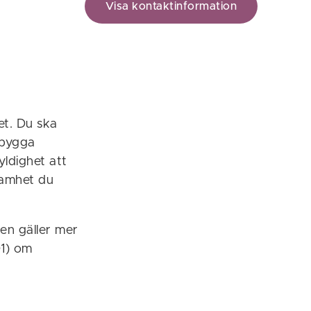
Visa kontaktinformation
et. Du ska
ebygga
yldighet att
samhet du
ken gäller mer
01) om