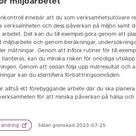
ör miljöarbetet
nkontroll innebär att du som verksamhetsutövare r
ra verksamheten och dess påverkan på miljön samt 
arbetet. Det kan du till exempel göra genom att pl
tt miljöarbete och genom beräkningar, undersökninga
ler mätningar. Genom att införa rutiner för till exemp
 hanteras, kan du minska risken för onödiga utsläpp 
ingen. Genom att sedan följa upp mätresultat och an
ningar kan du identifiera förbättringsområden.
är alltså ett förebyggande arbete där du ska planera
 verksamheten för att minska påverkan på hälsa och m
 ändring
Sidan granskad 2023-07-25