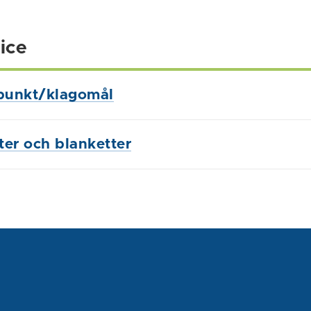
ice
punkt/klagomål
ster och blanketter