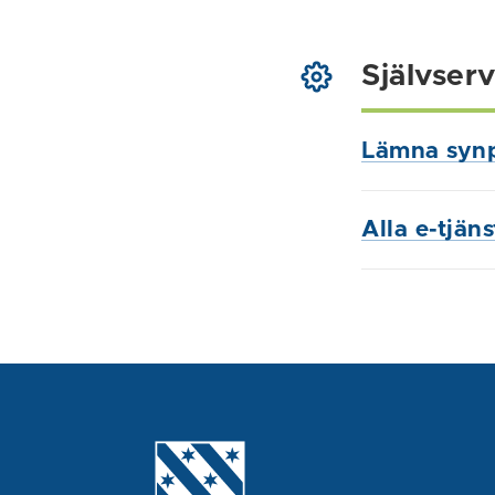
Självserv
Lämna syn
Alla e-tjän