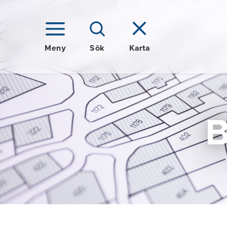
Meny
Sök
Karta
B