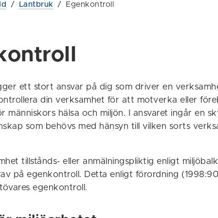
dd
/
Lantbruk
/
Egenkontroll
ontroll
gger ett stort ansvar på dig som driver en verk­samh
ontrollera din verksamhet för att motverka eller för
r människors hälsa och miljön. I ansvaret ingår en sk
nskap som behövs med hänsyn till vilken sorts verk­
het tillstånds- eller anmälningspliktig enligt miljöbal
rav på egenkontroll. Detta enligt förordning (1998:9
övares egenkontroll.