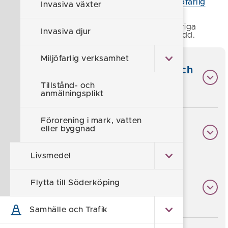
38 § förordningen (1998:899)
om miljöfarlig
Invasiva växter
verksamhet och hälsoskydd
och
Lokala hälsoskyddsföreskrifter
för övriga
Invasiva djur
verksamheter inom miljö- och hälsoskydd.
Miljöfarlig verksamhet
Verksamheter inom hälsoskydd och
lokala hälsoskyddsföreskrifter
Tillstånd- och
anmälningsplikt
Förorening i mark, vatten
eller byggnad
Miljöfarlig verksamhet
Livsmedel
Tillståndspliktig verksamhet (B-
Flytta till Söderköping
verksamhet)
Samhälle och Trafik