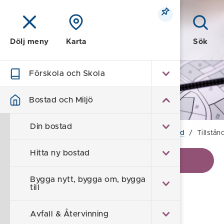
Meny
Sök
Dölj meny
Karta
Förskola och Skola
Bostad och Miljö
Bostad och Miljö
Din bostad
Hem
/
Bostad och Miljö
/
Miljö- och hälsoskydd
/
Tillstån
Hitta ny bostad
Visa kontaktinformation
Bygga nytt, bygga om, bygga
till
Tillstånd- och
Avfall & Återvinning
anmälningsplikt