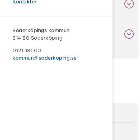
Kontakter
Avgifter för tillsyn
Söderköpings kommun
Sevesoanläggningar
614 80 Söderköping
0121-181 00
kommun@soderkoping.se
Föreslå en ändring
Sidan uppdaterad 2026-04-09
Formulär/blankett
Miljöfarlig verksamhet - anmälan