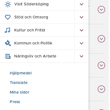
Visit Söderköping
Anmälningspliktig verksamhet (C-
verksamhet)
Stöd och Omsorg
Kultur och Fritid
Övriga verksamheter (U-
verksamhet)
Kommun och Politik
Näringsliv och Arbete
Verksamhetens ansvar
Hjälpmedel
Translate
Ändring av verksamhet
Mina sidor
Press