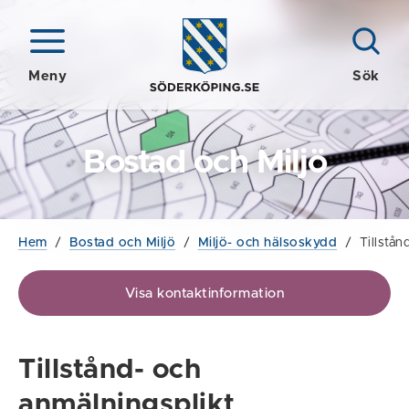
Meny
Sök
Bostad och Miljö
Hem
/
Bostad och Miljö
/
Miljö- och hälsoskydd
/
Tillstån
Visa kontaktinformation
Tillstånd- och
anmälningsplikt