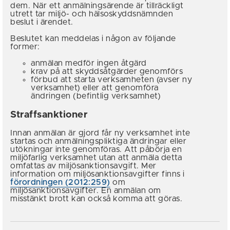
dem. När ett anmälningsärende är tillräckligt
utrett tar miljö- och hälsoskyddsnämnden
beslut i ärendet.
Beslutet kan meddelas i någon av följande
former:
anmälan medför ingen åtgärd
krav på att skyddsåtgärder genomförs
förbud att starta verksamheten (avser ny
verksamhet) eller att genomföra
ändringen (befintlig verksamhet)
Straffsanktioner
Innan anmälan är gjord får ny verksamhet inte
startas och anmälningspliktiga ändringar eller
utökningar inte genomföras. Att påbörja en
miljöfarlig verksamhet utan att anmäla detta
omfattas av miljösanktionsavgift. Mer
information om miljösanktionsavgifter finns i
förordningen (2012:259)
om
miljösanktionsavgifter. En anmälan om
misstänkt brott kan också komma att göras.