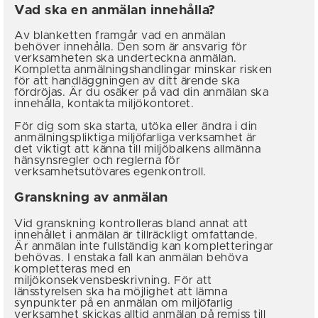
Vad ska en anmälan innehålla?
Av blanketten framgår vad en anmälan
behöver innehålla. Den som är ansvarig för
verksamheten ska underteckna anmälan.
Kompletta anmälningshandlingar minskar risken
för att handläggningen av ditt ärende ska
fördröjas. Är du osäker på vad din anmälan ska
innehålla, kontakta miljökontoret.
För dig som ska starta, utöka eller ändra i din
anmälningspliktiga miljöfarliga verksamhet är
det viktigt att känna till miljöbalkens allmänna
hänsynsregler och reglerna för
verksamhetsutövares egenkontroll.
Granskning av anmälan
Vid granskning kontrolleras bland annat att
innehållet i anmälan är tillräckligt omfattande.
Är anmälan inte fullständig kan kompletteringar
behövas. I enstaka fall kan anmälan behöva
kompletteras med en
miljökonsekvensbeskrivning. För att
länsstyrelsen ska ha möjlighet att lämna
synpunkter på en anmälan om miljöfarlig
verksamhet skickas alltid anmälan på remiss till