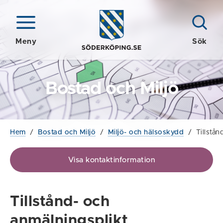
Meny
Sök
Bostad och Miljö
Hem
/
Bostad och Miljö
/
Miljö- och hälsoskydd
/
Tillstån
Visa kontaktinformation
Tillstånd- och
anmälningsplikt