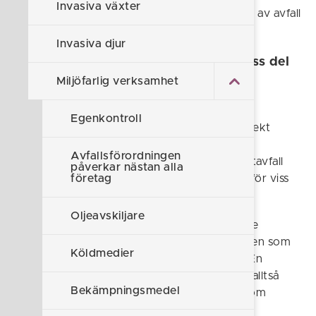
Invasiva växter
föreskrifter och allmänna råd om mottagning av avfall
från fritidsbåtar (TSFS 2023:12).
Invasiva djur
Möjlighet att ta ut direkt avgift för viss del
av avfallet
Miljöfarlig verksamhet
Hamnarna får täcka sina kostnader för
Egenkontroll
avfallsmottagningen genom att ta ut en indirekt
avgift, till exempel i form av båtplatsavgift,
Avfallsförordningen
hamnavgift och gästhamnsavgift. För toalettavfall
påverkar nästan alla
finns det möjlighet att ta ut en direkt avgift för viss
företag
del av avfallet.
Oljeavskiljare
Den som tar ut hamnavgift eller motsvarande
generell avgift ansvarar för att uppfylla kraven som
Köldmedier
rör mottagningen av avfall från fritidsbåtar. En
fritidsbåtshamn som tar ut båtplatsavgift är alltså
Bekämpningsmedel
skyldig att ha de mottagningsanordningar som
behövs.