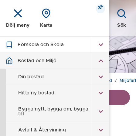
Meny
Sök
Dölj meny
Karta
Förskola och Skola
Bostad och Miljö
Bostad och Miljö
Din bostad
Hem
/
Bostad och Miljö
/
Miljö- och hälsoskydd
/
Miljöfa
Hitta ny bostad
Visa kontaktinformation
Bygga nytt, bygga om, bygga
till
Avfallshantering vid
Avfall & Återvinning
fritidsbåtshamnar