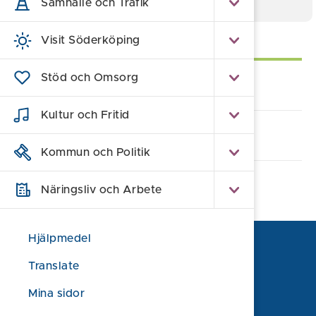
Samhälle och Trafik
Självservice
Visit Söderköping
Stöd och Omsorg
Lämna synpunkt/klagomål
Kultur och Fritid
Alla e-tjänster och blanketter
Kommun och Politik
Näringsliv och Arbete
Hjälpmedel
Translate
Mina sidor