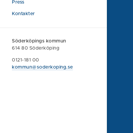
Press
Kontakter
Söderköpings kommun
Söderköpings kommun
614 80 Söderköping
614 80 Söderköping
0121-181 00
kommun@soderkoping.se
0121-181 00
kommun@soderkoping.se
Kontakta oss
Faktura och organisationsnummer
Felanmälan
Synpunkt eller klagomål
Om webbplatsen