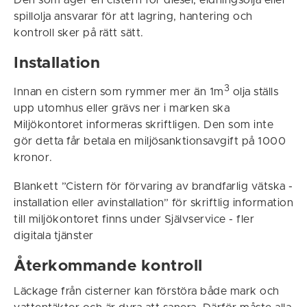
Den som äger en cistern för diesel, eldningsolja eller
spillolja ansvarar för att lagring, hantering och
kontroll sker på rätt sätt.
Installation
3
Innan en cistern som rymmer mer än 1m
olja ställs
upp utomhus eller grävs ner i marken ska
Miljökontoret informeras skriftligen. Den som inte
gör detta får betala en miljösanktionsavgift på 1000
kronor.
Blankett ”Cistern för förvaring av brandfarlig vätska -
installation eller avinstallation” för skriftlig information
till miljökontoret finns under Självservice - fler
digitala tjänster
Återkommande kontroll
Läckage från cisterner kan förstöra både mark och