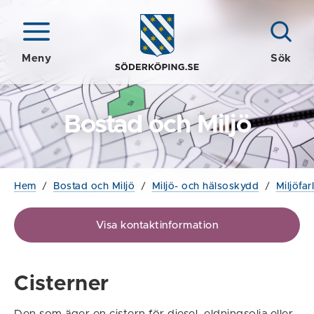
Meny
Sök
Bostad och Miljö
Hem
/
Bostad och Miljö
/
Miljö- och hälsoskydd
/
Miljöfa
Visa kontaktinformation
Cisterner