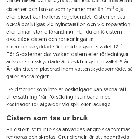
vattentäkter och är dyra att sanera. Därför måste alla
3
cisterner och tankar som rymmer mer än 1m
olja
eller diesel kontrolleras regelbundet. Cisterner ska
också besiktigas vid nyinstallation och vid reparation
eller annan större förändring. Har du en K-cistern
dvs. både cistern och rörledningar är
korrosionsskyddade är besiktningsintervallet 12 år.
För S-cisterner där varken cistern eller rörledningar
är korrosionsskyddade är besiktningsintervallet 6 år.
Är din cistern placerad inom vattenskyddsområde, så
gäller andra regler.
De cisterner som inte är besiktigade kan sakna rätt
till ersättning från försäkring i samband med
kostnader för åtgärder vid spill eller läckage.
Cistern som tas ur bruk
En cistern som inte ska användas längre ska tömmas,
rengöras och skrotas. Grundregeln är att nedgrävda