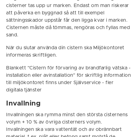
cisterner tas upp ur marken. Endast om man riskerar
att påverka en byggnad så att till exempel
sättningsskador uppstår får den ligga kvar i marken.
Cisternen måste då tömmas, rengöras och fyllas med
sand.
När du slutar använda din cistern ska Miljökontoret
informeras skriftligen.
Blankett ”Cistern för förvaring av brandfarlig vätska -
installation eller avinstallation” för skriftlig information
till miljökontoret finns under Självservice - fler
digitala tjänster
Invallning
Invallningen ska rymma minst den största cisternens
volym + 10 % av övriga cisterners volym.
Invallningen ska vara vattentät och av obrännbart
material, t.ex. plåt eller betong samt motstå de