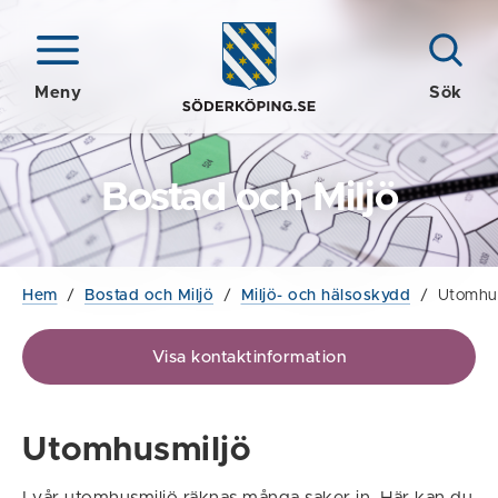
Meny
Sök
Bostad och Miljö
Hem
/
Bostad och Miljö
/
Miljö- och hälsoskydd
/
Utomhus
Visa kontaktinformation
Utomhusmiljö