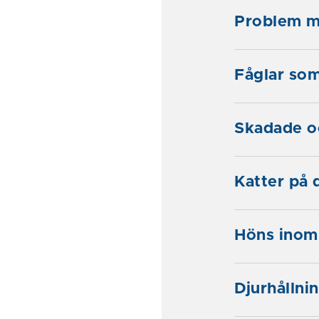
Problem me
Fåglar som
Skadade oc
Katter på 
Höns inom
Djurhållni