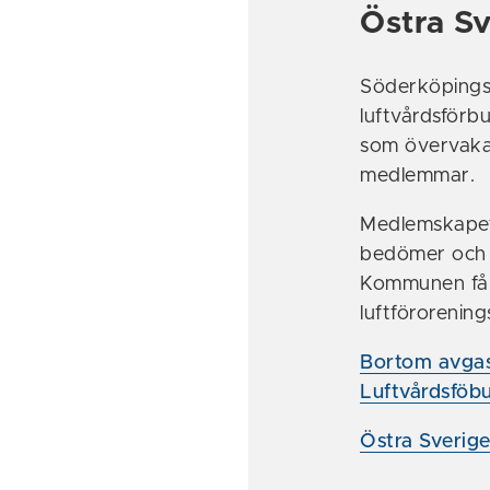
Östra S
Söderköpings
luftvårdsförb
som övervakar,
medlemmar.
Medlemskapet 
bedömer och 
Kommunen får 
luftförorenin
Bortom avgase
Luftvårdsföb
Östra Sverig