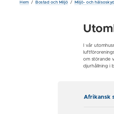
Hem
/
Bostad och Miljö
/
Miljö- och hälsosky
Utom
I vår utomhus
luftförorening
om störande vi
djurhållning i
Afrikansk 