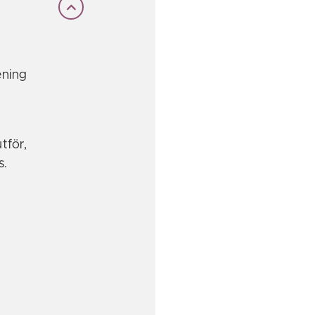
ening
tför,
s.