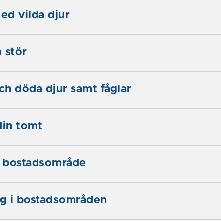
d vilda djur
 stör
h döda djur samt fåglar
din tomt
 bostadsområde
ng i bostadsområden