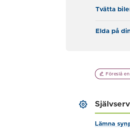
Tvätta bi
Elda på di
Föreslå en
Självserv
Lämna syn