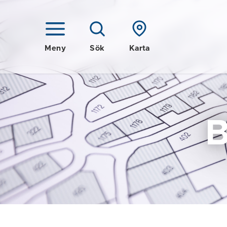
Meny
Sök
Karta
B