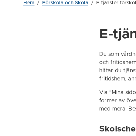
Hem
/
Förskola och Skola
/
E-tjänster försko
E-tjä
Du som vårdn
och fritidshem
hittar du tjän
fritidshem, a
Via "Mina sido
former av öve
med mera. B
Skolsch