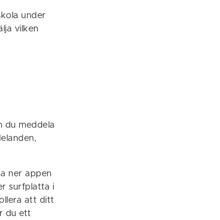
skola under
lja vilken
n du meddela
delanden,
dda ner appen
r surfplatta i
llera att ditt
r du ett