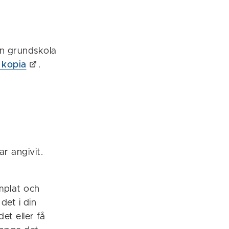
ån grundskola
 kopia
.
ar angivit.
mplat och
det i din
et eller få