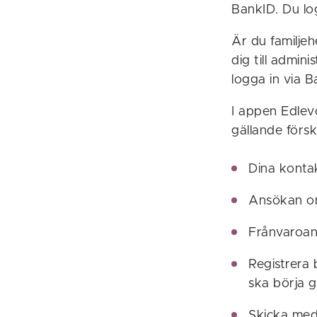
BankID. Du lo
Är du familje
dig till admin
logga in via B
I appen Edlevo
gällande försk
Dina konta
Ansökan om 
Frånvaroa
Registrera
ska börja gä
Skicka me