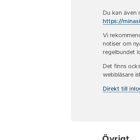
Du kan även 
https://minas
Vi rekommende
notiser om ny
regelbundet lo
Det finns ock
webbläsare is
Direkt till i
Övrigt