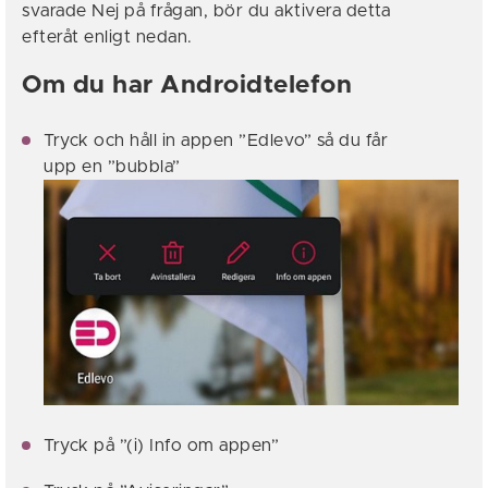
svarade Nej på frågan, bör du aktivera detta
efteråt enligt nedan.
Om du har Androidtelefon
Tryck och håll in appen ”Edlevo” så du får
upp en ”bubbla”
Tryck på ”(i) Info om appen”