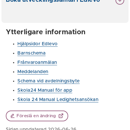
Boka utvecklingssamtal i Edlevo
Ytterligare information
Hjälpsidor Edlevo
Barnschema
Frånvaroanmälan
Meddelanden
Schema vid avdelningsbyte
Skola24 Manual för app
Skola 24 Manual Ledighetsansökan
Föreslå en ändring
Sidan uppdaterad 2026-06-26