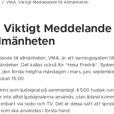
/
VMA: Viktigt Meddelande till Allmänheten
 Viktigt Meddelande
Allmänheten
ande till allmänheten, VMA, är ett varningssystem til
 händelser. Det kallas också för “Hesa Fredrik”. Syste
, den första helgfria måndagen i mars, juni, septemb
ckan 15.00.
finns som ljudsignal på sammanlagt 4 500 hustak run
r inte alltid ljudsignalerna används, utan ibland kom
enbart via radio och TV. Det är dessa sätt att sprid
 som ska användas i första hand.