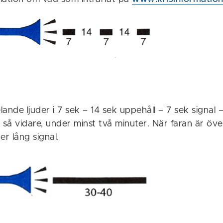
ande ljuder i 7 sek – 14 sek uppehåll – 7 sek signal 
 så vidare, under minst två minuter. När faran är öve
r lång signal.