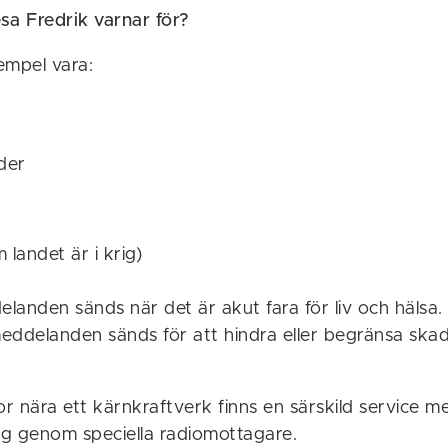
sa Fredrik varnar för?
xempel vara:
der
 landet är i krig)
landen sänds när det är akut fara för liv och hälsa.
eddelanden sänds för att hindra eller begränsa skad
r nära ett kärnkraftverk finns en särskild service m
g genom speciella radiomottagare.