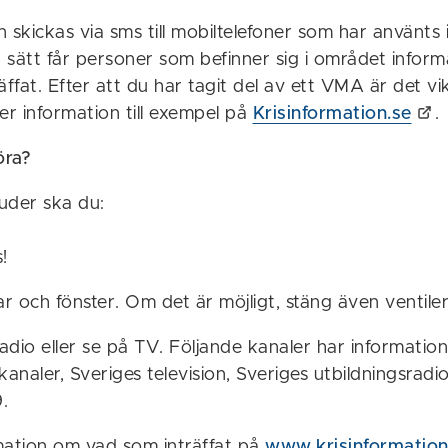
kickas via sms till mobiltelefoner som har använts i 
 sätt får personer som befinner sig i området inform
äffat. Efter att du har tagit del av ett VMA är det vi
er information till exempel på
Krisinformation.se
.
öra?
juder ska du:
!
r och fönster. Om det är möjligt, stäng även ventiler
adio eller se på TV. Följande kanaler har information
analer, Sveriges television, Sveriges utbildningsradi
.
rmation om vad som inträffat på
www.krisinformation