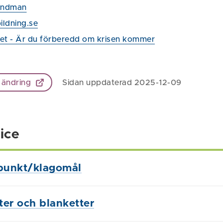
andman
bildning.se
et - Är du förberedd om krisen kommer
 ändring
Sidan uppdaterad 2025-12-09
ice
punkt/klagomål
ster och blanketter