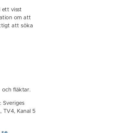
ett visst
ation om att
ktigt att söka
 och fläktar.
: Sveriges
o, TV4, Kanal 5
.se