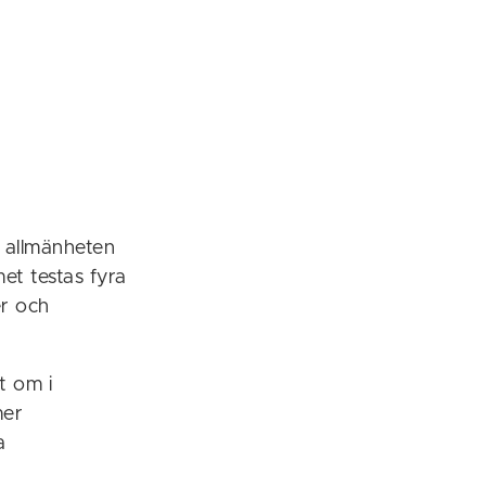
l allmänheten
met testas fyra
er och
t om i
mer
a