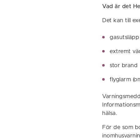
Vad är det He
Det kan till e
gasutsläpp
extremt vä
stor brand
flyglarm (om
Varningsmedde
Informationsm
hälsa.
För de som bo
inomhusvarnin