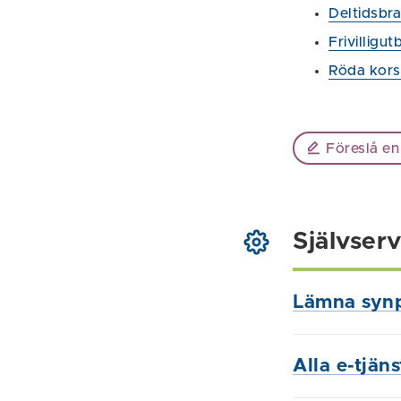
Deltidsbr
Frivilligut
Röda kors
Föreslå en
Självserv
Lämna syn
Alla e-tjän