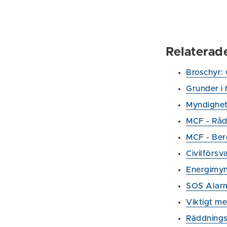
Relaterad
Broschyr:
Grunder i
Myndighet
MCF - Råd 
MCF - Ber
Civilförsv
Energimyn
SOS Alarm
Viktigt m
Räddnings