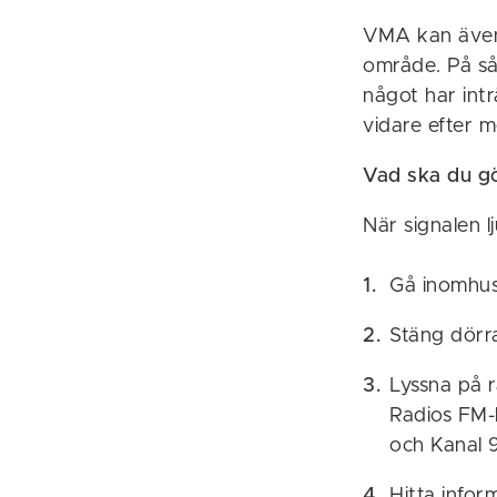
VMA kan även s
område. På så
något har intr
vidare efter m
Vad ska du g
När signalen l
Gå inomhus
Stäng dörra
Lyssna på r
Radios FM-k
och Kanal 9
Hitta info