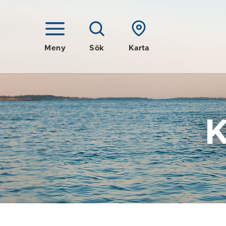
Meny
Sök
Karta
K