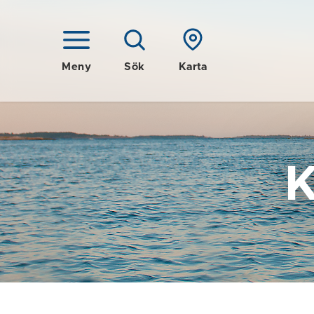
Meny
Sök
Karta
K