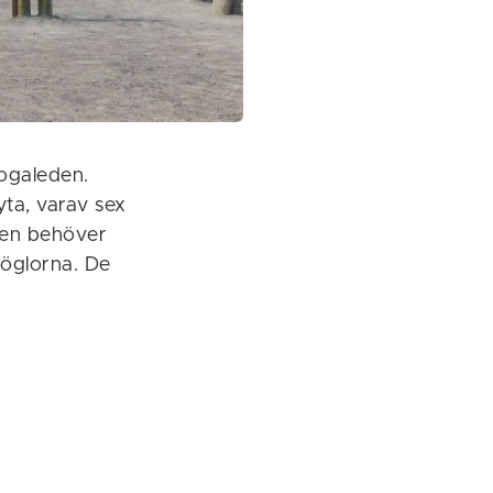
bogaleden.
yta, varav sex
lpen behöver
 öglorna. De