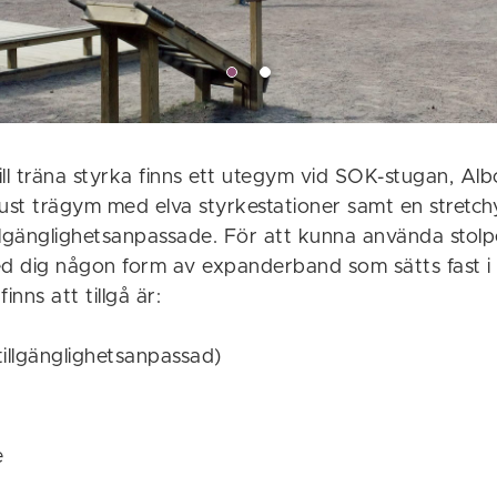
ill träna styrka finns ett utegym vid SOK-stugan, Al
bust trägym med elva styrkestationer samt en stretch
tillgänglighetsanpassade. För att kunna använda sto
ed dig någon form av expanderband som sätts fast i
inns att tillgå är:
tillgänglighetsanpassad)
e