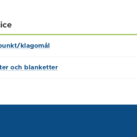
ice
punkt/klagomål
ster och blanketter