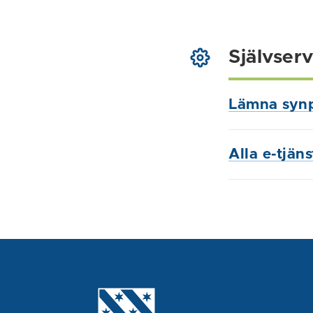
Självserv
Lämna syn
Alla e-tjän