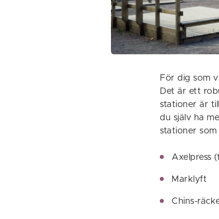
För dig som v
Det är ett ro
stationer är 
du själv ha m
stationer som f
Axelpress (
Marklyft
Chins-räck