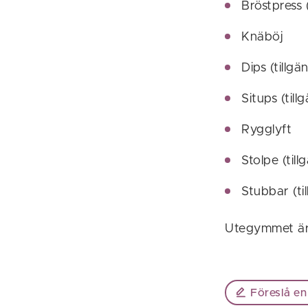
Bröstpress 
Knäböj
Dips (tillg
Situps (til
Rygglyft
Stolpe (til
Stubbar (ti
Utegymmet är 
Föreslå en