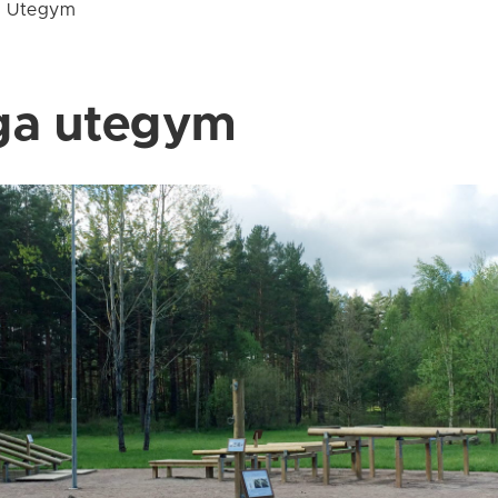
/
Utegym
ga utegym