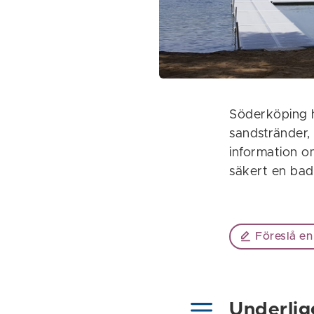
Söderköping ha
sandstränder, 
information o
säkert en badp
Föreslå en
Underlig