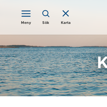
Meny
Sök
Karta
K