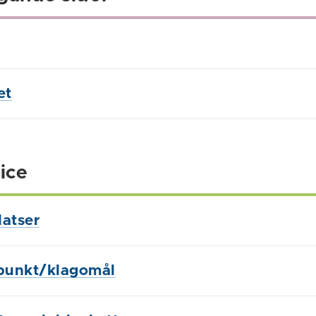
et
ice
latser
punkt/klagomål