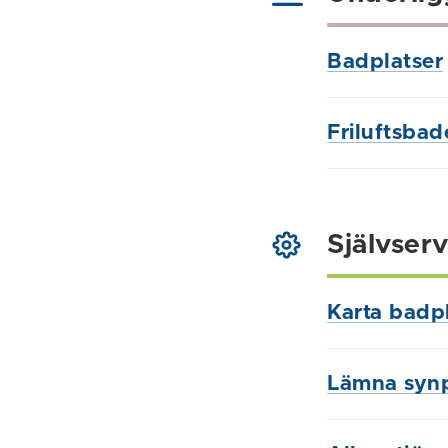
Badplatser
Friluftsbad
Självserv
Karta badp
Lämna syn