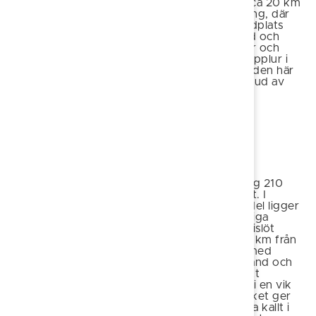
om Östra Ryd, ca 20 km
från Söderköping, där
det finns en badplats
med sandstrand och
gräsytor, brygga, omklädningshytt dam/herr och
torrdass. Grilla korv över eldplatsen, ta en tupplur i
skuggan av ett träd eller leta fiskar i vassen, den här
badplatsen är liten till ytan men stor i sitt utbud av
aktiviteter.
Badvattnets kvalitet
Tyrislöt
Längst ut på väg 210
hittar du Tyrislöt. I
Tyrislöts norra del ligger
denna barnvänliga
badplats på Tyrislöt
camping, ca 50 km från
Söderköping, med
mindre sandstrand och
badbryggor i ett
naturskönt skärgårdslandskap. Badet ligger i en vik
som är skyddad från hårda vindar och sjö vilket ger
bekvämliga badtemperaturer. Skulle det vara kallt i