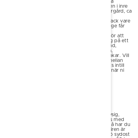
det lilla charmiga
samhället Sanden i inre
Sankt Anna skärgård, ca
45 km från
Söderköping. Tack vare
sitt skyddade läge får
vattnet här bra
badtemperaturer tidigt på säsongen vilket gör att
även den största badkrukan kanske vågar sig på ett
dopp! Badet erbjuder en finkornig sandstrand,
gräsytor, badbrygga som man kan dyka ifrån,
torrdass och en fin grillplats med tak och bänkar. Vill
ni utöva någon mer ansträngande aktivitet mellan
badäventyren finns en beachvolleyplan precis intill
badplatsen - så glöm inte beachvolleybollen när ni
åker hit!
Badvattnets kvalitet
Skiren
Söker du en mysig,
familjär badplats med
privat känsla? Då har du
kommit rätt! Skiren är
en liten skogssjö sydost