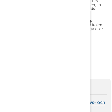
vattnet finns en mängd andra saker att göra, t.ex.
shoppa i lanthandeln, äta lunch på restaurangen, ta
något att dricka i puben eller varför inte besöka
Tyrislöts alldeles egna skärgårdsmuseum?
Restaurangen, med rättigheter, ordnar trevliga
pubkvällar och det serveras ofta färsk fisk på kajen. I
trädgården kan man sommartid prova på yoga eller
gympa.
Badvattnets kvalitet
Föreslå en ändring
Sidan uppdaterad 2026-06-17
Icke kommunala badplatser
Övriga badplatsers vattenkvalitet - Havs- och
vattenmyndigheten