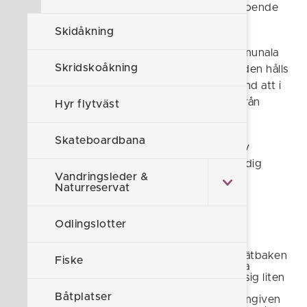
röd/gula skyltar. Dessa kan se olika ut beroende
på tidsperiod.
Skidåkning
Det är tillåtet att ta med hund till de kommunala
Skridskoåkning
badplatserna under förutsättning att hunden hålls
kopplad. Vi uppmanar badgäster med hund att i
möjligaste mån låta er hund bada avskilt från
Hyr flytväst
övriga badgäster.
Skateboardbana
Under vissa tider på året kan sjöar och hav
drabbas av algblomning. Här kan du hålla dig
Vandringsleder &
uppdaterad:
Algkarta - SMHI
Naturreservat
Odlingslotter
Husbyvik
Husbyvik vid Slätbaken
Fiske
norr om Mogata
erbjuder en mysig liten
badplats intill
Båtplatser
skogsbrynet omgiven