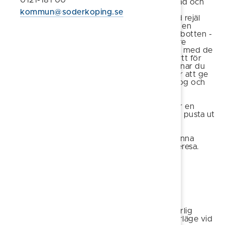
0121-181 00
och erbjuder bad och
lek vid en stor
kommun@soderkoping.se
sandstrand med rejäl
badbrygga och en
långgrund sandbotten -
perfekt för barnfamiljen! Här finns även större
gräsytor vilket innebär att du slipper trängas med de
andra badgästerna, det finns omklädningshytt för
dam/herr, enklare kioskutbud och WC. Tröttnar du
på att sola och bada finns många möjligheter att ge
sig iväg på promenad i området - genom skog och
hagar, på grusgång och asfalt.
Badet ligger vid Källbuktens camping som är en
naturskön och lugn campingplats där du kan pusta ut
från vardagens stress och höga tempo. Som
incheckad gäst kan du hyra både motor- och
roddbåtar för att upptäcka alla öar i Sankt Anna
skärgård eller ge dig iväg på en kortare fiskeresa.
Badvattnets kvalitet
Sanden
Här har ni en härlig
badplats i söderläge vid