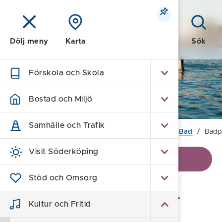
Meny
Sök
Dölj meny
Karta
Förskola och Skola
Kultur och Fritid
Bostad och Miljö
Samhälle och Trafik
Hem
/
Kultur och Fritid
/
Natur & Friluftsliv
/
Bad
/
Badp
Visit Söderköping
Visa kontaktinformation
Stöd och Omsorg
Kommunala badplatser
Kultur och Fritid