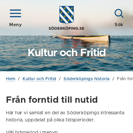
Meny
Sök
Kultur och Fritid
Hem
/
Kultur och Fritid
/
Söderköpings historia
/
Från for
Från forntid till nutid
Här har vi samlat en del av Söderköpings intressanta
historia, uppdelat på olika tidsperioder.
Välj tidsperiod i menyn.