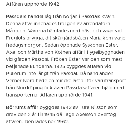
Affären upphörde 1942.
Passdals handel
låg från början i Passdals kvarn.
Denna affär innehades troligen av arrendatorn
Månsson. Varorna hämtades med häst och vagn vid
Fruglöts brygga, dit skärgårdsbåten Maria kom varje
fredagsmorgon. Sedan öppnade Syskonen Ester,
Axel och Märtha von Kothen affär i flygelbyggnaden
vid gården Passdal. Fröken Ester var den som mest
betjänade kunderna. 1925 byggdes affären vid
Rullerum inte långt från Passdal. Då handlanden
Verner Nord hade en mindre lastbil för varutransport
från Norrköping fick även Passdalsaffären hjälp med
transporterna. Affären upphörde 1941.
Börrums affär
byggdes 1943 av Ture Nilsson som
drev den 2 år till 1945 då Tage Axelsson övertog
affären. Den lades ner 1962.