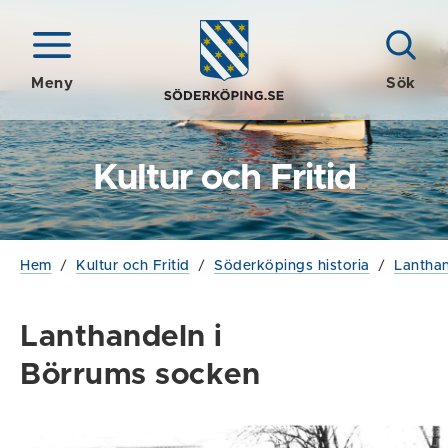
Meny
Sök
Kultur och Fritid
Hem
/
Kultur och Fritid
/
Söderköpings historia
/
Lantha
Lanthandeln i
Börrums socken