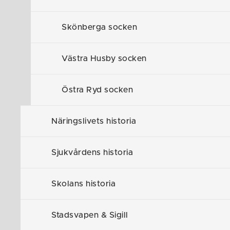
Skönberga socken
Västra Husby socken
Relatera
Östra Ryd socken
Bråta
pdf
Näringslivets historia
Bottnabon
p
Gårdfarihandel
Sjukvårdens historia
Kullen
pdf
Skolans historia
Nartorp
pdf
Stadsvapen & Sigill
Solhem
pdf