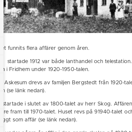
 det funnits flera affärer genom åren.
um
startade 1912 var både lanthandel och telestation
'n
i Fridhem under 1920-1950-talen.
i Askesum drevs av familjen Bergstedt från 1920-tal
n (se länk nedan).
r
startade i slutet av 1800-talet av herr Skog. Affäre
are fram till 1970-talet. Huset revs på 91940-talet oc
yggt som affär (se länk nedan).