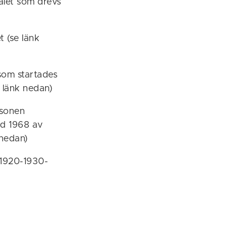
alet som drevs
t (se länk
som startades
 länk nedan)
 sonen
ed 1968 av
 nedan)
 1920-1930-