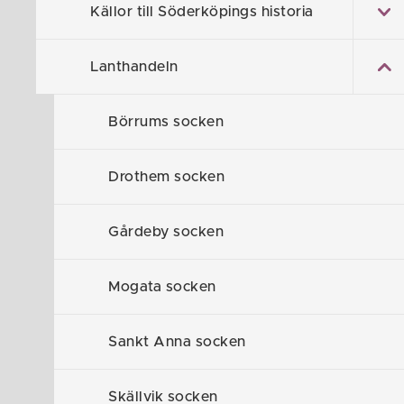
Bråsätter
fann
Källor till Söderköpings historia
av Gustav Gus
Lanthandeln
Bråta
Robert L
nedan).
Börrums socken
Bottna lanth
1925 av Hildi
Drothem socken
Kullen
byggdes
Henning tog ö
Gårdeby socken
hennings dott
Köttboa i Sä
Mogata socken
talet.
Sankt Anna socken
Föreslå en
Skällvik socken