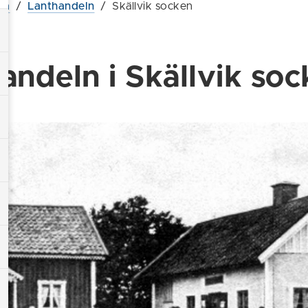
ia
/
Lanthandeln
/
Skällvik socken
andeln i Skällvik so