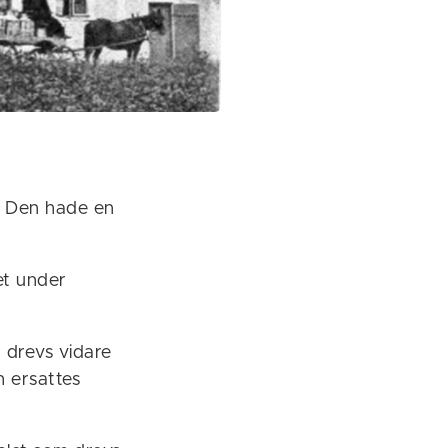
. Den hade en
et under
n drevs vidare
h ersattes