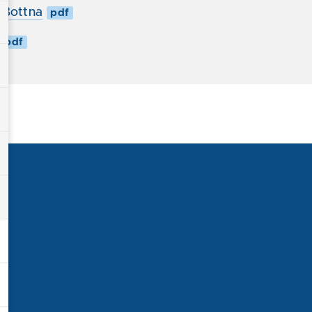
 Bottna
pdf
pdf