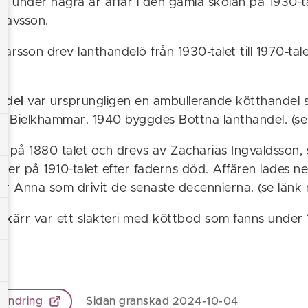
s under några år affär i den gamla skolan på 1930-t
tavsson.
arsson drev lanthandelö från 1930-talet till 1970-tale
andel
var ursprungligen en ambullerande kötthandel 
ng Bielkhammar. 1940 byggdes Bottna lanthandel. (se
 på 1880 talet och drevs av Zacharias Ingvaldsson,
ver på 1910-talet efter faderns död. Affären lades n
er Anna som drivit de senaste decennierna. (se länk
nkkärr
var ett slakteri med köttbod som fanns under
 ändring
Sidan granskad 2024-10-04