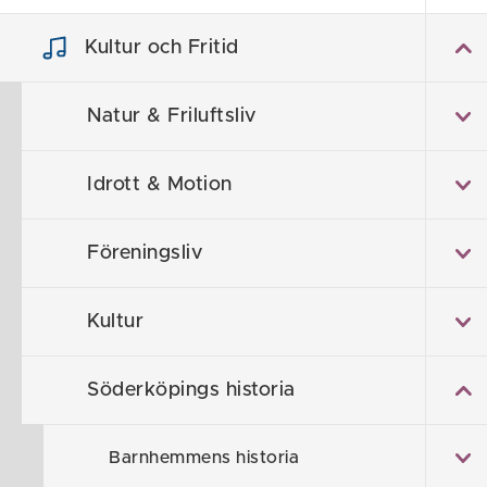
Hem
/
Kultur och Fritid
/
Söderköpings histor
Kultur och Fritid
Lanth
Natur & Friluftsliv
Idrott & Motion
Föreningsliv
Kultur
Söderköpings historia
Barnhemmens historia