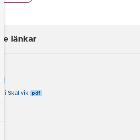
de länkar
df
 i Skällvik
pdf