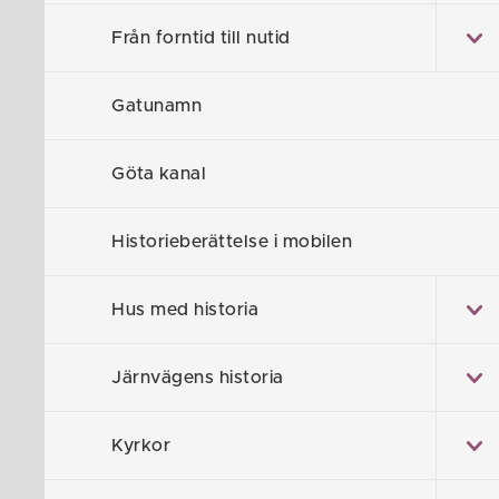
Från forntid till nutid
Gatunamn
Göta kanal
I Skällvik har
Minnet Kons
Historieberättelse i mobilen
filial,
Bottnabo
Hus med historia
Solhems affär
några årtionde
Järnvägens historia
Nartorps affä
under olika äg
Kyrkor
med ett hus b