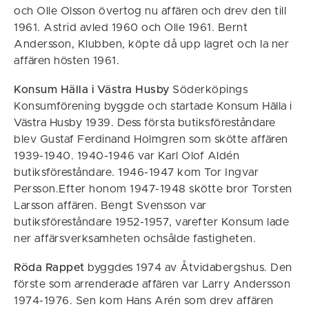
och Olle Olsson övertog nu affären och drev den till
1961. Astrid avled 1960 och Olle 1961. Bernt
Andersson, Klubben, köpte då upp lagret och la ner
affären hösten 1961.
Konsum Hälla i Västra Husby
Söderköpings
Konsumförening byggde och startade Konsum Hälla i
Västra Husby 1939. Dess första butiksföreståndare
blev Gustaf Ferdinand Holmgren som skötte affären
1939-1940. 1940-1946 var Karl Olof Aldén
butiksföreståndare. 1946-1947 kom Tor Ingvar
Persson.Efter honom 1947-1948 skötte bror Torsten
Larsson affären. Bengt Svensson var
butiksföreståndare 1952-1957, varefter Konsum lade
ner affärsverksamheten ochsålde fastigheten.
Röda Rappet
byggdes 1974 av Åtvidabergshus. Den
förste som arrenderade affären var Larry Andersson
1974-1976. Sen kom Hans Arén som drev affären