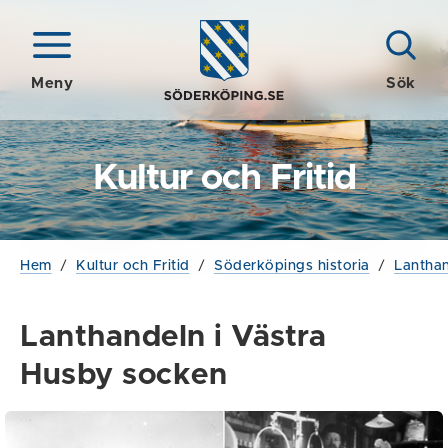
Meny
Sök
Kultur och Fritid
Hem
/
Kultur och Fritid
/
Söderköpings historia
/
Lantha
Lanthandeln i Västra
Husby socken