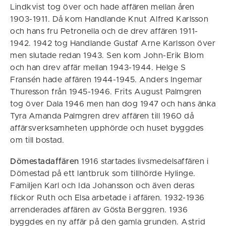
Lindkvist tog över och hade affären mellan åren
1903-1911. Då kom Handlande Knut Alfred Karlsson
och hans fru Petronella och de drev affären 1911-
1942. 1942 tog Handlande Gustaf Arne Karlsson över
men slutade redan 1943. Sen kom John-Erik Blom
och han drev affär mellan 1943-1944. Helge S
Fransén hade affären 1944-1945. Anders Ingemar
Thuresson från 1945-1946. Frits August Palmgren
tog över Dala 1946 men han dog 1947 och hans änka
Tyra Amanda Palmgren drev affären till 1960 då
affärsverksamheten upphörde och huset byggdes
om till bostad.
Dömestadaffären
1916 startades livsmedelsaffären i
Dömestad på ett lantbruk som tillhörde Hylinge.
Familjen Karl och Ida Johansson och även deras
flickor Ruth och Elsa arbetade i affären. 1932-1936
arrenderades affären av Gösta Berggren. 1936
byggdes en ny affär på den gamla grunden. Astrid