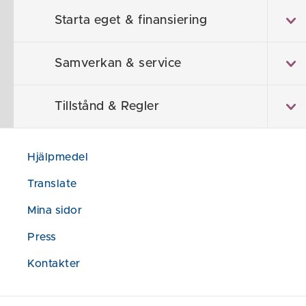
Kollektivtrafik
Starta eget & finansiering
Finspång
Samverkan & service
Bil: 39 min
Kollektivtrafik
Tillstånd & Regler
Katrineho
Hjälpmedel
Bil: 57 min
Translate
Buss: 73 min (
Mina sidor
Nyköping
Press
Kontakter
Bil: 50 min
Kollektivtrafik