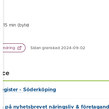
: 115 min (byte)
 ändring
Sidan granskad 2024-09-02
ice
register - Söderköping
a på nyhetsbrevet näringsliv & företagan