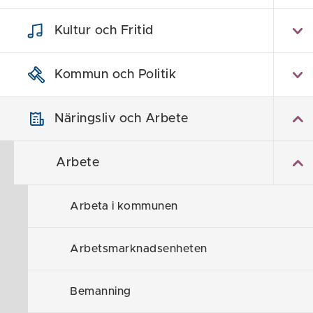
Hem
/
Näringsliv och Arbete
/
Arbete
/
Pen
Kultur och Fritid
Pendl
Kommun och Politik
Näringsliv och Arbete
Nedanför kan 
respektive ort
Arbete
Norrköpin
Arbeta i kommunen
Bil: 13 min
Kollektivtrafi
Arbetsmarknadsenheten
Linköping
Bemanning