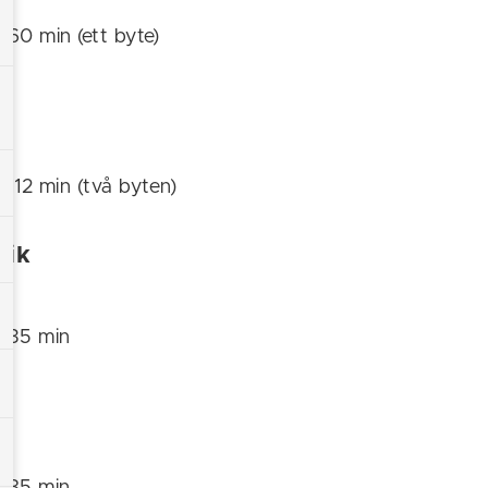
: 60 min (ett byte)
g
: 112 min (två byten)
vik
: 35 min