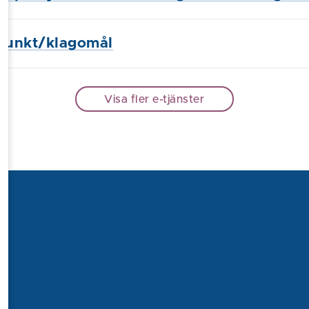
punkt/klagomål
Visa fler e-tjänster