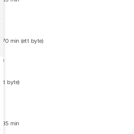
: 85 min
: 70 min (ett byte)
lm
ett byte)
: 85 min