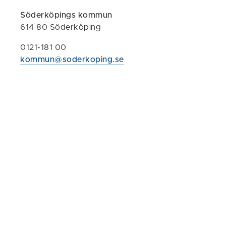
Stockholm
Söderköpings kommun
614 80 Söderköping
Bil: 108 min
0121-181 00
Kollektivtrafik
kommun@soderkoping.se
Föreslå en
Självserv
Näringslivs
Prenumerer