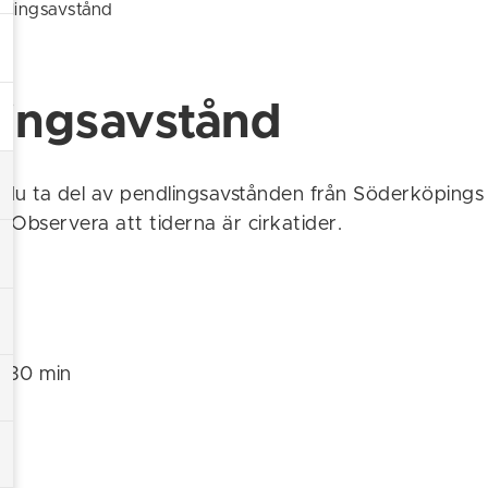
dlingsavstånd
ingsavstånd
du ta del av pendlingsavstånden från Söderköpings c
. Observera att tiderna är cirkatider.
g
k: 30 min