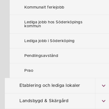
Bil: 40 min
Kommunalt feriejobb
Kollektivtrafik
Lediga jobb hos Söderköpings
Åtvidaber
kommun
Bil: 56 min
Lediga jobb i Söderköping
Kollektivtrafik
Pendlingsavstånd
Valdemars
Bil: 28 min
Prao
Kollektivtrafik
Etablering och lediga lokaler
Västervik
Landsbygd & Skärgård
Bil: 73 min