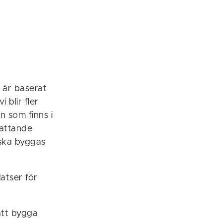
 är baserat
blir fler
 som finns i
fattande
 ska byggas
atser för
att bygga