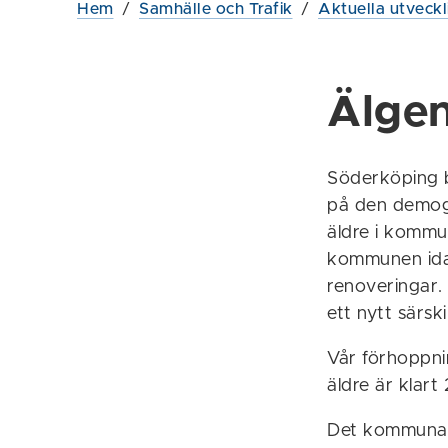
Hem
/
Samhälle och Trafik
/
Aktuella utveckl
Älge
Söderköping b
på den demogr
äldre i kommu
kommunen idag
renoveringar.
ett nytt särsk
Vår förhoppni
äldre är klart
Det kommunal