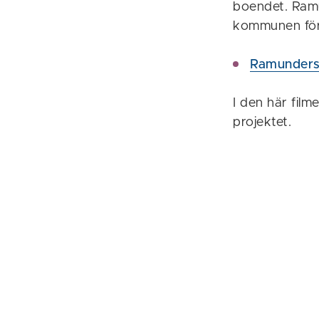
boendet. Ramu
kommunen för 
Ramunders
I den här film
projektet.