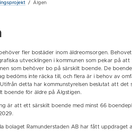
ingsprojekt
/
Älgen
n
ehöver fler bostäder inom äldreomsorgen. Behovet
afiska utvecklingen i kommunen som pekar på att vi 
nen som behöver bo på särskilt boende. De boenden
 bedöms inte räcka till, och flera är i behov av om
 Utifrån detta har kommunstyrelsen beslutat att det
ilt boende för äldre på Älgstigen.
ng är att ett särskilt boende med minst 66 boendepl
 2029.
a bolaget Ramunderstaden AB har fått uppdraget 