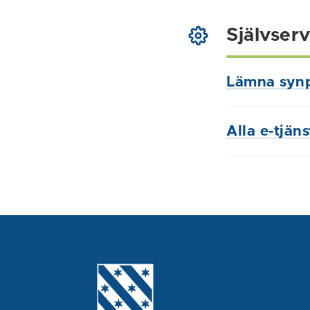
Självserv
Lämna syn
Alla e-tjän