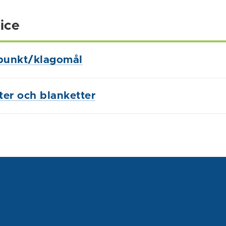
ice
punkt/klagomål
ster och blanketter