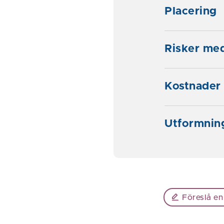
Placering
Risker me
Kostnader
Utformnin
Föreslå en