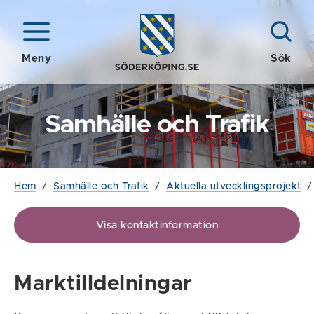
Meny
Sök
Samhälle och Trafik
Hem
/
Samhälle och Trafik
/
Aktuella utvecklingsprojekt
Visa kontaktinformation
Marktilldelningar