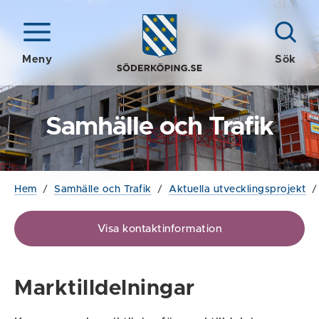
Meny
Sök
Samhälle och Trafik
Hem
/
Samhälle och Trafik
/
Aktuella utvecklingsprojekt
Visa kontaktinformation
Marktilldelningar