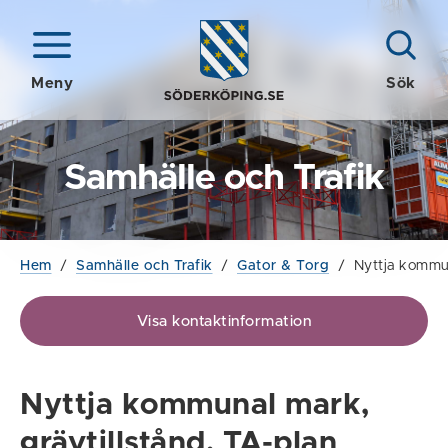
Meny
Sök
Samhälle och Trafik
Hem
/
Samhälle och Trafik
/
Gator & Torg
/
Nyttja kommun
Visa kontaktinformation
Nyttja kommunal mark,
grävtillstånd, TA-plan