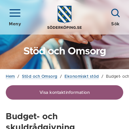
Meny
Sök
Stöd och Omsorg
Hem
/
Stöd och Omsorg
/
Ekonomiskt stöd
/
Budget- och
Visa kontaktinformation
Budget- och
skuldrådgivning