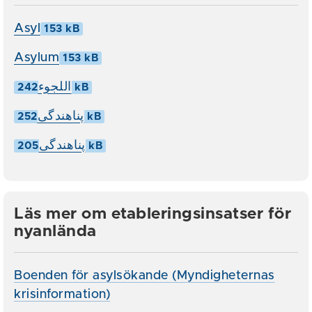
Asyl
153 kB
Asylum
153 kB
اللجوء
242 kB
پناهندگی
252 kB
پناهندگی
205 kB
Läs mer om etableringsinsatser för
nyanlända
Boenden för asylsökande (Myndigheternas
krisinformation)