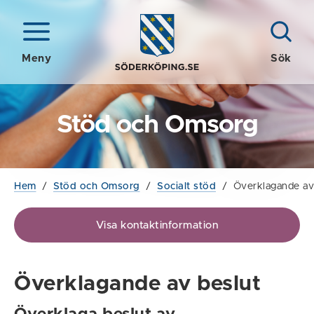
Meny
Sök
Stöd och Omsorg
Hem
/
Stöd och Omsorg
/
Socialt stöd
/
Överklagande av
Visa kontaktinformation
Överklagande av beslut