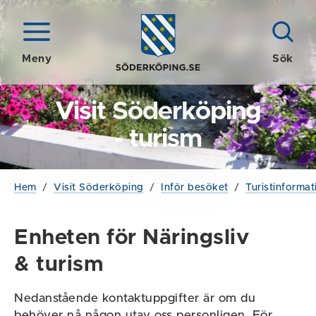
Meny
Sök
Visit Söderköping
- turism
Hem
/
Visit Söderköping
/
Inför besöket
/
Turistinforma
Enheten för Näringsliv
& turism
Nedanstående kontaktuppgifter är om du
behöver nå någon utav oss personligen. För