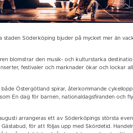
iga staden Söderköping bjuder på mycket mer än vac
n blomstrar den musik- och kulturstarka destinati
nserter, festivaler och marknader ökar och lockar a
s både Östergötland spirar, återkommande cykellopp 
liksom En dag för barnen, nationaldagsfiranden och f
i augusti arrangeras ett av Söderköpings största ev
Gästabud, för att följas upp med Skördetid. Handel