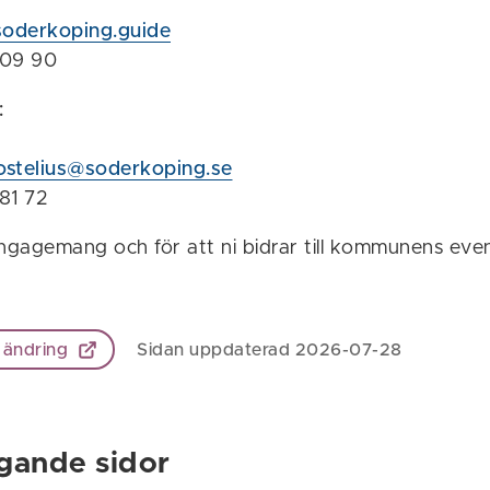
soderkoping.guide
-109 90
:
ostelius@soderkoping.se
181 72
engagemang och för att ni bidrar till kommunens ev
 ändring
Sidan uppdaterad 2026-07-28
gande sidor