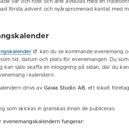
de vår och höst och året avslutas med en traditions
ad första advent och nyårspromenad kantat med ma
ngskalender
ngskalender
kan du se kommande evenemang oc
åsom tid, datum och plats för evenemangen. Du som
 kan själv skaffa en inloggning på sidan, där du kan
evenemang i kalendern.
lendern drivs av
Gawa Studio AB
, ett lokalt företa
g som skickas in granskas innan de publiceras.
r evenemangskalendern fungerar: