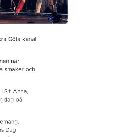
kra Göta kanal
onen när
lla smaker och
i S:t Anna,
lygdag på
enemang,
ns Dag