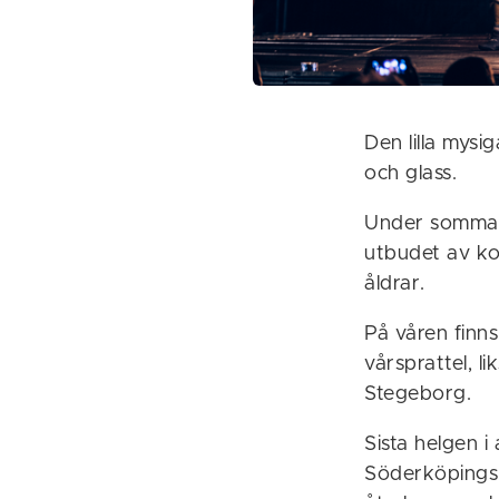
Den lilla mys
och glass.
Under sommare
utbudet av ko
åldrar.
På våren finn
vårsprattel, 
Stegeborg.
Sista helgen 
Söderköpings 