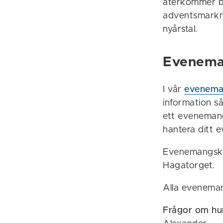
återkommer bå
adventsmarkn
nyårstal.
Evenema
I vår
evenema
information s
ett evenemang
hantera ditt 
Evenemangska
Hagatorget.
Alla eveneman
Frågor om hu