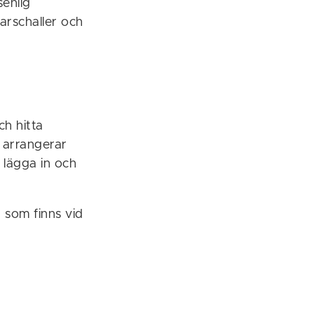
enlig
rschaller och
h hitta
 arrangerar
 lägga in och
g som finns vid