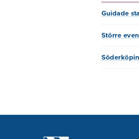
Guidade st
Större eve
Söderköpi