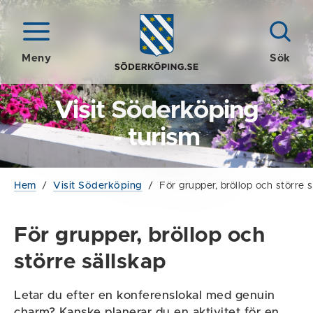
Meny
Sök
Visit Söderköping
- turism
Hem
/
Visit Söderköping
/
För grupper, bröllop och större s
För grupper, bröllop och
större sällskap
Letar du efter en konferenslokal med genuin
charm? Kanske planerar du en aktivitet för en