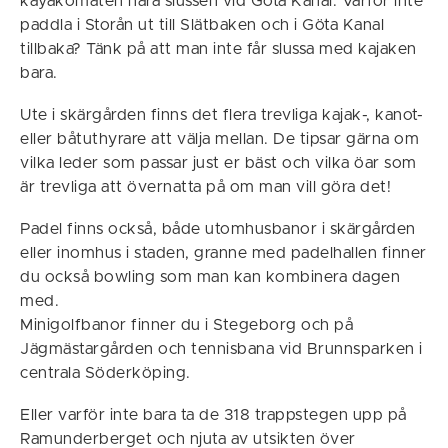
kayakomaten nära slussen vid Göta Kanal. Varför inte
paddla i Storån ut till Slätbaken och i Göta Kanal
tillbaka? Tänk på att man inte får slussa med kajaken
bara.
Ute i skärgården finns det flera trevliga kajak-, kanot-
eller båtuthyrare att välja mellan. De tipsar gärna om
vilka leder som passar just er bäst och vilka öar som
är trevliga att övernatta på om man vill göra det!
Padel finns också, både utomhusbanor i skärgården
eller inomhus i staden, granne med padelhallen finner
du också bowling som man kan kombinera dagen
med.
Minigolfbanor finner du i Stegeborg och på
Jägmästargården och tennisbana vid Brunnsparken i
centrala Söderköping.
Eller varför inte bara ta de 318 trappstegen upp på
Ramunderberget och njuta av utsikten över