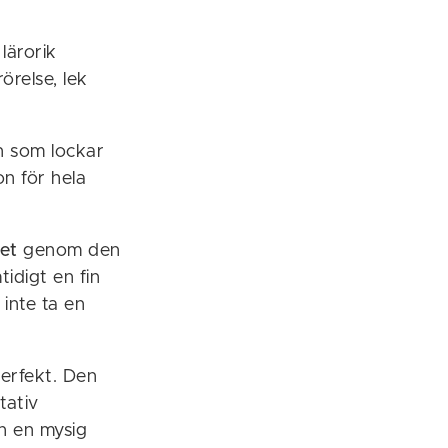
 lärorik
örelse, lek
n som lockar
on för hela
get
genom den
idigt en fin
 inte ta en
erfekt. Den
tativ
h en mysig