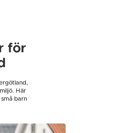
 för
d
tergötland,
miljö. Här
d små barn