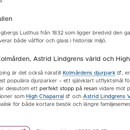
llen
Lagbergs Lusthus från 1832 som ligger bredvid den g
erar både våfflor och glass i historisk miljö.
 Kolmården, Astrid Lindgrens värld och Hig
ing är det också nära
till
Kolmårdens djurpark
, 
st populära djurparker – ett självklart utflyktsmål fö
är dessutom ett
perfekt stopp på resan
vidare mot 
ationer som
High Chaparral
och
Astrid Lindgrens V
alisk för både kortare besök och längre familjesemes