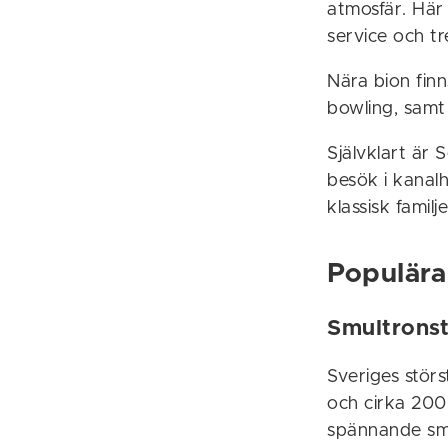
atmosfär. Här
service och tr
Nära bion fin
bowling, samt 
Självklart är
besök i kanalh
klassisk famil
Populära
Smultronst
Sveriges stör
och cirka 200 
spännande sma