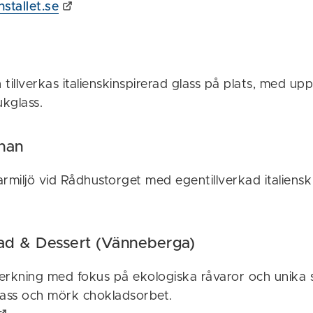
stallet.se
tillverkas italienskinspirerad glass på plats, med upp
kglass.
nan
larmiljö vid Rådhustorget med egentillverkad italiens
lad & Dessert (Vänneberga)
lverkning med fokus på ekologiska råvaror och unika
ass och mörk chokladsorbet.