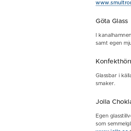
www.smultron
Göta Glass
I kanalhamnen 
samt egen mju
Konfekthör
Glassbar i käl
smaker.
Jolla Chok
Egen glasstil
som semmelgl