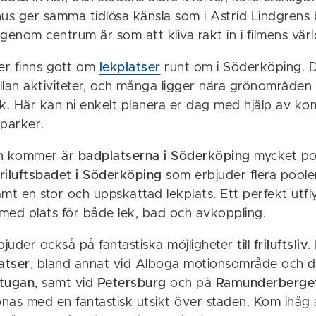
us ger samma tidlösa känsla som i Astrid Lindgrens b
enom centrum är som att kliva rakt in i filmens värl
jer finns gott om
lekplatser
runt om i Söderköping. D
llan aktiviteter, och många ligger nära grönområden
. Här kan ni enkelt planera er dag med hjälp av k
kparker.
n kommer är
badplatserna i Söderköping
mycket pop
riluftsbadet i Söderköping
som erbjuder flera pooler
mt en stor och uppskattad lekplats. Ett perfekt utfl
med plats för både lek, bad och avkoppling.
uder också på fantastiska möjligheter till
friluftsliv
.
latser
, bland annat vid Alboga motionsområde och d
tugan
, samt vid
Petersburg
och på
Ramunderberge
as med en fantastisk utsikt över staden. Kom ihåg at