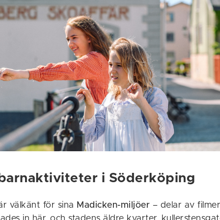
 barnaktiviteter i Söderköping
r välkänt för sina
Madicken-miljöer
– delar av film
des in här, och stadens äldre kvarter, kullerstensga