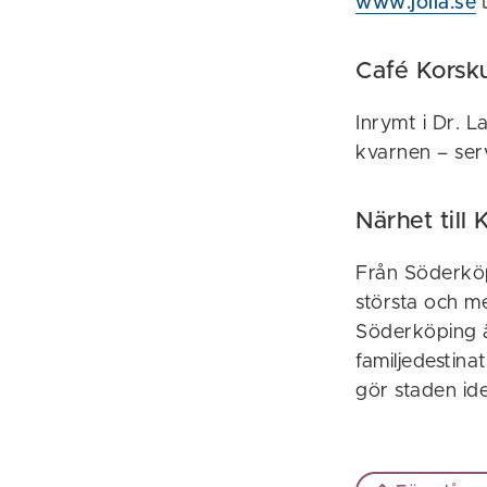
www.jolla.se
Café Korsku
Inrymt i Dr. 
kvarnen – serv
Närhet till
Från Söderköp
största och me
Söderköping 
familjedestin
gör staden ide