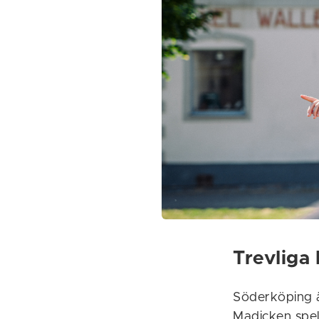
Trevliga
Söderköping ä
Madicken spela