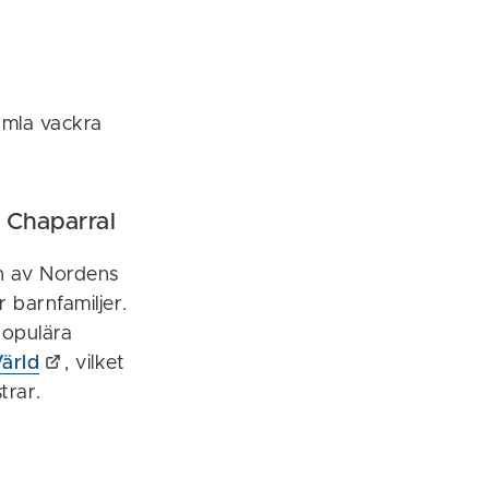
amla vackra
h Chaparral
en av Nordens
r barnfamiljer.
populära
ärld
, vilket
trar.