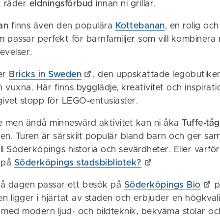
t råder
eldningsförbud
innan ni grillar.
an
finns även den populära
Kottebanan
, en rolig och
passar perfekt för barnfamiljer som vill kombinera r
evelser.
ler
Bricks in Sweden
, den uppskattade legobutike
vuxna. Här finns bygglädje, kreativitet och inspirati
 givet stopp för LEGO-entusiaster.
e men ändå minnesvärd aktivitet kan ni åka
Tuffe-tå
den. Turen är särskilt populär bland barn och ger samt
ill Söderköpings historia och sevärdheter.
Eller varför
s på
Söderköpings stadsbibliotek?
på dagen passar ett besök på
Söderköpings Bio
p
en ligger i hjärtat av staden och erbjuder en högkvali
 med modern ljud- och bildteknik, bekväma stolar oc