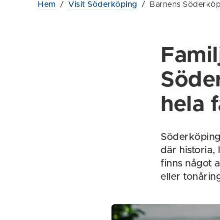
Hem
/
Visit Söderköping
/
Barnens Söderköp
Familj
Söder
hela 
Söderköping ä
där historia,
finns något 
eller tonårin