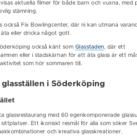
 visas aktuella filmer för både barn och vuxna, med 
evlig stämning.
ns också Fix Bowlingcenter, där ni kan utmana varan
äta eller dricka något gott.
 Söderköping också känt som
Glasstaden
, där ett
amnen eller i stadskärnan för att äta glass är ett må
jeaktivitet som hör sommaren till.
 glasställen i Söderköping
ället
sta glassrestaurang med 60 egenkomponerade glass
sittplatser. Ett ikoniskt resmål för alla som söker Sv
kkombinationer och kreativa glasskreationer.