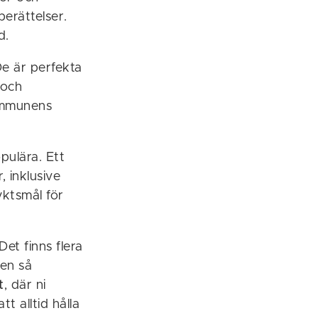
erättelser.
d.
e är perfekta
 och
ommunens
ulära. Ett
, inklusive
yktsmål för
 Det finns flera
en så
t
, där ni
t alltid hålla