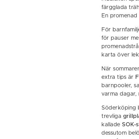
färgglada träh
En promenad g
För barnfamil
för pauser me
promenadstråk
karta över le
När sommare
extra tips är
F
barnpooler, sa
varma dagar, 
Söderköping bj
trevliga
grillp
kallade
SOK-s
dessutom belön