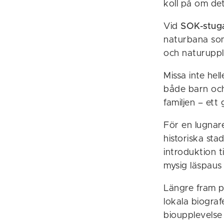
koll på om de
Vid
SOK-stug
naturbana som 
och naturuppl
Missa inte hel
både barn och 
familjen – ett
För en lugnar
historiska sta
introduktion t
mysig läspau
Längre fram 
lokala biograf
bioupplevelse