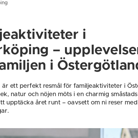
ing
eaktiviteter i
köping – upplevelser
familjen i Östergötlan
r ett perfekt resmål för familjeaktiviteter i Ös
 lek, natur och nöjen möts i en charmig småstads
att upptäcka året runt – oavsett om ni reser me
gar.