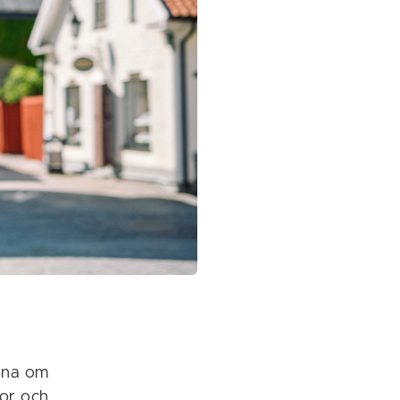
erna om
tor och