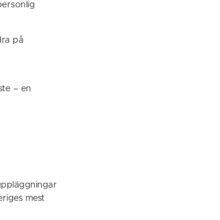
personlig
dra på
ste – en
uppläggningar
eriges mest