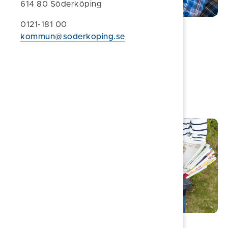
614 80 Söderköping
0121-181 00
Bygga nytt, bygga om, bygga till
kommun@soderkoping.se
När behövs bygglov?
Söka bygglov
Bygga utan bygglov