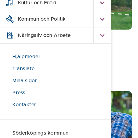
Kultur och Fritid
Kommun och Politik
Näringsliv och Arbete
Hitta ny bostad
Kommunägda tomter för småhus
Hjälpmedel
Aktuella stadsutvecklingsprojekt
Translate
Hyresvärdar
Mina sidor
Press
Kontakter
Söderköpings kommun