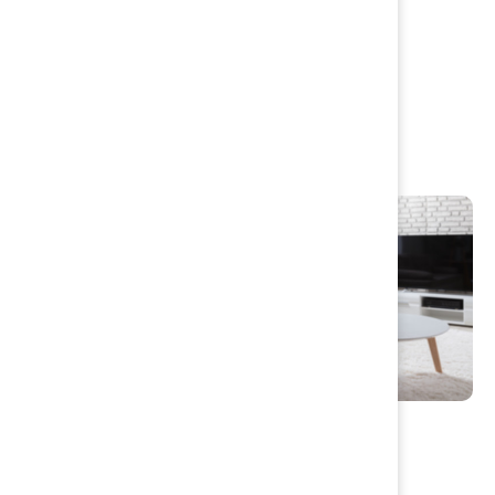
Betala med e-faktura
Taxor och avgifter
VA-policy
Inrättande av avloppsanordning
Energi- och klimatrådgivning
Solenergi