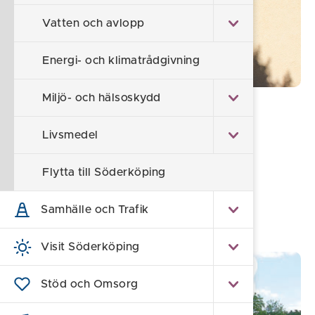
Vatten och avlopp
Energi- och klimatrådgivning
Miljö- och hälsoskydd
Din bostad
Bostadsanpassning
Livsmedel
Trottoarer
Flytta till Söderköping
Värmepump
Bredband och fiber
Samhälle och Trafik
Visit Söderköping
Stöd och Omsorg