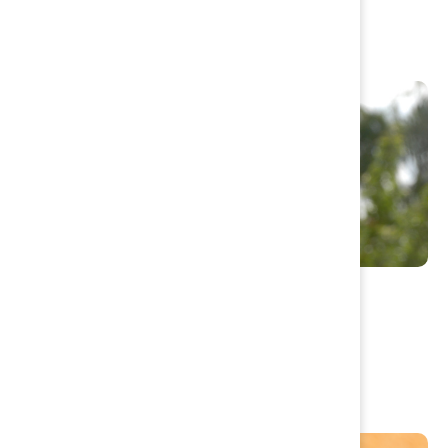
Uppvärmning av huset
Miljö- och hälsoskydd
Miljöfarlig verksamhet
Lokala hälsoskyddsföreskrifter