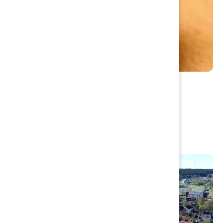
Livsmedel
Matförgiftning
Registera ny verksamhet