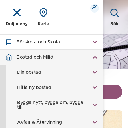
Meny
Sök
Dölj meny
Karta
Förskola och Skola
Bostad och Miljö
Bostad och Miljö
Din bostad
Hem
/
Bostad och Miljö
Hitta ny bostad
Visa kontaktinformation
Bygga nytt, bygga om, bygga
till
Avfall & Återvinning