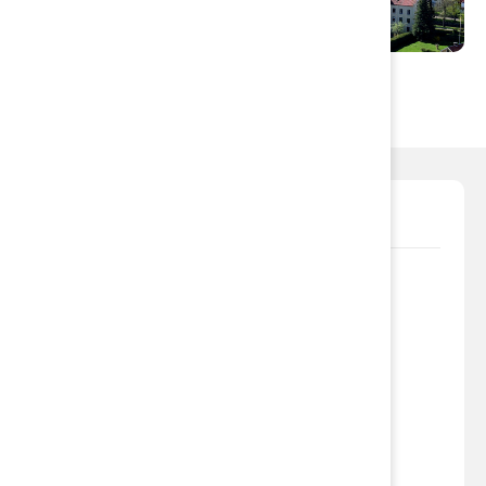
Flytta till Söderköping
Aktuellt
27 april 2026
Samråd ny avfallsplan
16 april 2026
Nedlagda deponier, Petersburg
2 april 2026
KS 13 april, fastighetsärenden