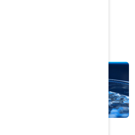
Avfall & Återvinning
Beställning hämtning grovavfall
Flerfackstunna
Renhållningstaxa
Återvinningscentral Telegatan
Vatten och avlopp