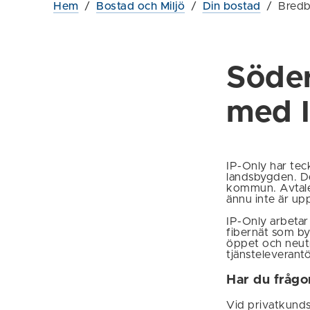
Hem
/
Bostad och Miljö
/
Din bostad
/
Bred
Söde
med 
IP-Only har te
landsbygden. De
kommun. Avtale
ännu inte är u
IP-Only arbetar 
fibernät som by
öppet och neutr
tjänsteleverantö
Har du fråg
Vid privatkunds