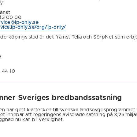
y:
jänst
-43 00 00
vice@ip-only.se
vice.ip-only.se/org/ip-only/
öderköpings stad är det främst Telia och SörpNet som erb
0
1 44 10
ner Sveriges bredbandssatsning
n har gett klartecken till svenska landsbygdsprogrammet 
t innebär att regeringens aviserade satsning på 3,25 miljar
nad nu kan bli verklighet.