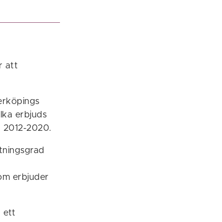
r att
erköpings
ilka erbjuds
en 2012-2020.
utningsgrad
om erbjuder
: ett