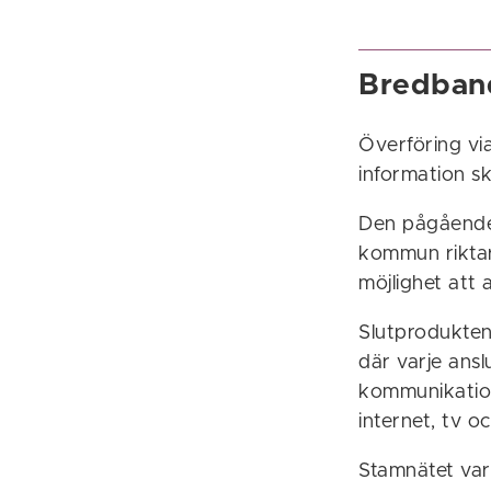
Bredband
Överföring via
information s
Den pågående
kommun riktar 
möjlighet att 
Slutprodukten
där varje ansl
kommunikation
internet, tv oc
Stamnätet var