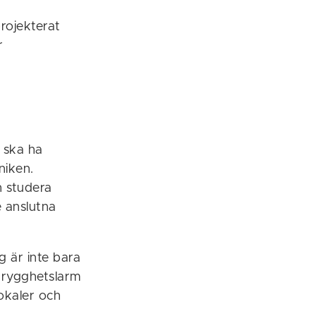
rojekterat
r
% ska ha
kniken.
h studera
e anslutna
ng är inte bara
 trygghetslarm
okaler och