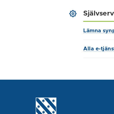
Självserv
Lämna syn
Alla e-tjän