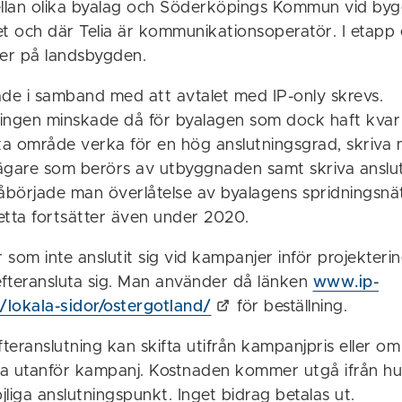
llan olika byalag och Söderköpings Kommun vid by
t och där Telia är kommunikationsoperatör. I etapp 
ter på landsbygden.
ade i samband med att avtalet med IP-only skrevs.
ingen minskade då för byalagen som dock haft kvar a
ska område verka för en hög anslutningsgrad, skriva
are som berörs av utbyggnaden samt skriva anslut
började man överlåtelse av byalagens spridningsnät 
ta fortsätter även under 2020.
som inte anslutit sig vid kampanjer inför projekterin
 efteransluta sig. Man använder då länken
www.ip-
t/lokala-sidor/ostergotland/
för beställning.
fteranslutning kan skifta utifrån kampanjpris eller om
uta utanför kampanj. Kostnaden kommer utgå ifrån hu
öjliga anslutningspunkt. Inget bidrag betalas ut.