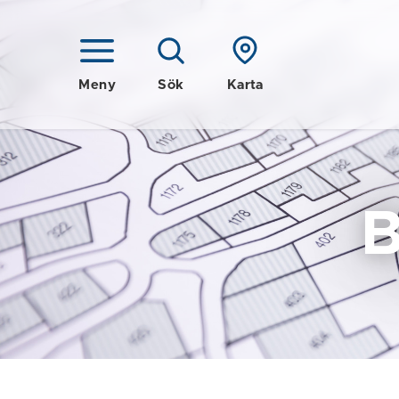
Meny
Sök
Karta
B