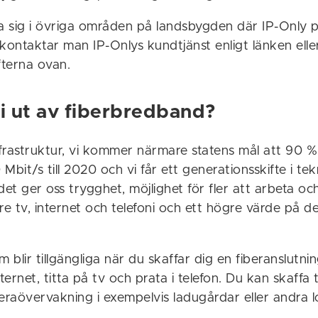
ta sig i övriga områden på landsbygden där IP-Only p
ontaktar man IP-Onlys kundtjänst enligt länken elle
terna ovan.
vi ut av fiberbredband?
nfrastruktur, vi kommer närmare statens mål att 90 
00 Mbit/s till 2020 och vi får ett generationsskifte i te
t ger oss trygghet, möjlighet för fler att arbeta oc
re tv, internet och telefoni och ett högre värde på d
m blir tillgängliga när du skaffar dig en fiberanslutni
nternet, titta på tv och prata i telefon. Du kan skaffa
eraövervakning i exempelvis ladugårdar eller andra l