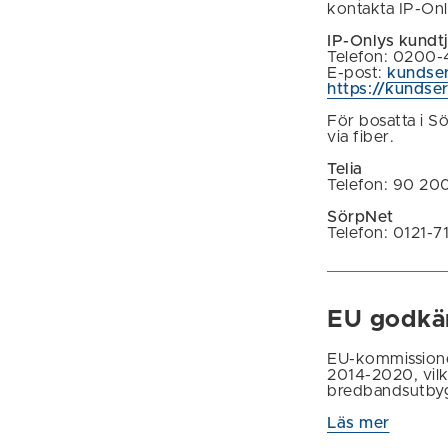
kontakta IP-Onl
IP-Onlys kundt
Telefon: 0200
E-post:
kundser
https://kundser
För bosatta i S
via fiber.
Telia
Telefon: 90 20
SörpNet
Telefon: 0121-7
EU godkän
EU-kommissione
2014-2020, vilke
bredbandsutbygg
Läs mer