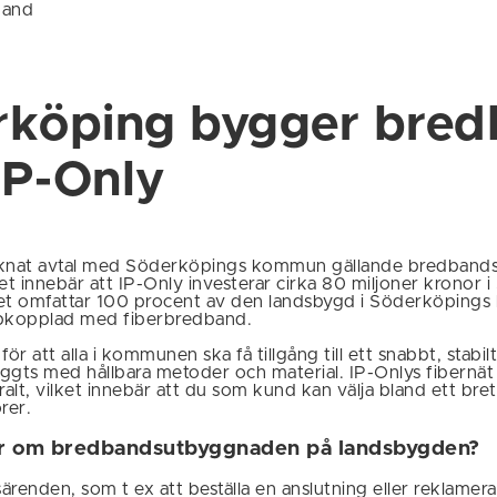
band
rköping bygger bre
IP-Only
cknat avtal med Söderköpings kommun gällande bredband
t innebär att IP-Only investerar cirka 80 miljoner kronor 
t omfattar 100 procent av den landsbygd i Söderköpin
ppkopplad med fiberbredband.
för att alla i kommunen ska få tillgång till ett snabbt, stabi
ggts med hållbara metoder och material. IP-Onlys fibernät
alt, vilket innebär att du som kund kan välja bland ett bre
rer.
or om bredbandsutbyggnaden på landsbygden?
ärenden, som t ex att beställa en anslutning eller reklamer