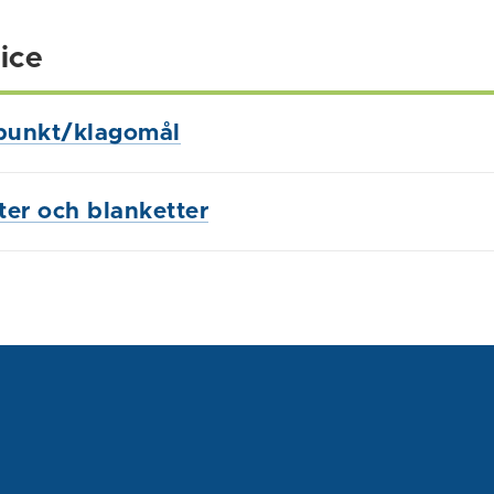
ice
punkt/klagomål
ster och blanketter