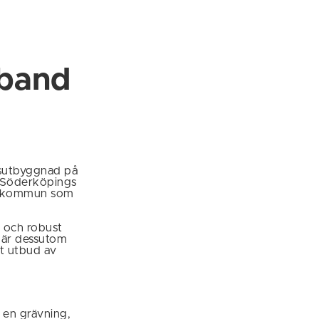
dband
sutbyggnad på
i Söderköpings
gs kommun som
lt och robust
 är dessutom
tt utbud av
a en grävning,