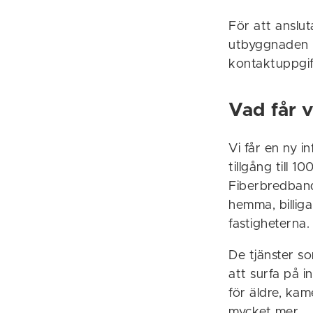
För att anslu
utbyggnaden k
kontaktuppgif
Vad får 
Vi får en ny i
tillgång till 1
Fiberbredbande
hemma, billiga
fastigheterna.
De tjänster so
att surfa på i
för äldre, kam
mycket mer.