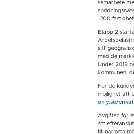
samarbete me
spridningsnäte
1200 fastighe
Etapp 2
start
Arbetsbelastn
sitt geografi
med de markäg
Under 2019 på
kommunen, det
För de kunder 
möjlighet att
only.se/priva
Avgiften för e
att efteransl
till närmsta m