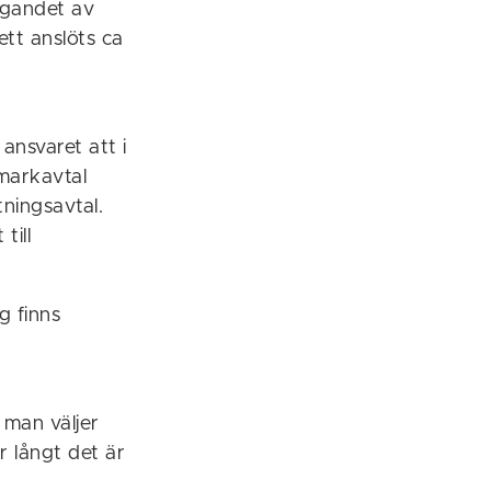
ggandet av
ett anslöts ca
nsvaret att i
 markavtal
ningsavtal.
till
g finns
 man väljer
r långt det är