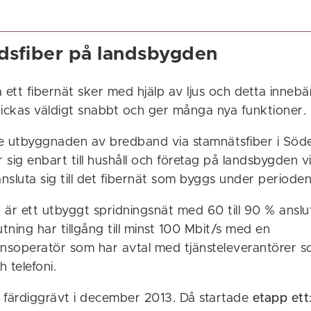
sfiber på landsbygden
 ett fibernät sker med hjälp av ljus och detta innebä
kickas väldigt snabbt och ger många nya funktioner.
 utbyggnaden av bredband via stamnätsfiber i Söd
sig enbart till hushåll och företag på landsbygden v
ansluta sig till det fibernät som byggs under period
 är ett utbyggt spridningsnät med 60 till 90 % ansl
utning har tillgång till minst 100 Mbit/s med en
soperatör som har avtal med tjänsteleverantörer s
h telefoni.
 färdiggrävt i december 2013. Då startade
etapp ett