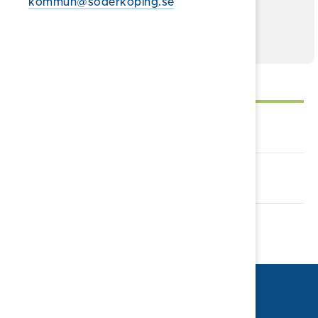
kommun@soderkoping.se
Naturvårdsverket om cisterner
Självservice
Lämna synpunkt/klagomål
Alla e-tjänster och blanketter