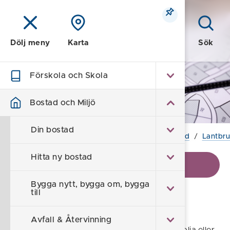
Meny
Sök
Dölj meny
Karta
Förskola och Skola
Bostad och Miljö
Bostad och Miljö
Din bostad
Hem
/
Bostad och Miljö
/
Miljö- och hälsoskydd
/
Lantbr
Hitta ny bostad
Visa kontaktinformation
Bygga nytt, bygga om, bygga
till
Cisterner
Avfall & Återvinning