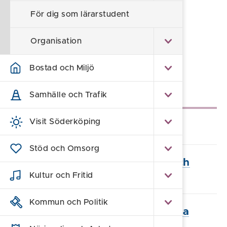
kompetens, god hälsa och framtidstro.
För dig som lärarstudent
Föreslå en ändring
Organisation
Sidan uppdaterad 2025-12-01
Bostad och Miljö
Underliggande sidor
Samhälle och Trafik
Visit Söderköping
Elevhälsans medicinska insatser
Stöd och Omsorg
Råd och information om barn och
ungas hälsa
Kultur och Fritid
Kommun och Politik
Familjecentralens öppna förskola