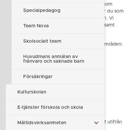
Elevhälsan består av flera olika professioner som
Specialpedagog
samverkar med varandra och med skolan när du som
elev eller förälder behöver extra stöd i skolan. Vi
arbetar direkt med eleven och/eller familjen samt
Team Nova
lärare och pedagoger inom skolan.
Skolsocialt team
Vi har specialkompetenser inom flera olika områden:
Huvudmans anmälan av
Skolkurator
frånvaro och saknade barn
Skolsköterska
Försäkringar
Skolläkare
Kulturskolan
Skolpsykolog
Kommunövergripande specialpedagog
E-tjänster förskola och skola
Vår vision är att alla elever utvecklas optimalt utifrån
Måltidsverksamheten
sina förutsättningar med självkänsla, social