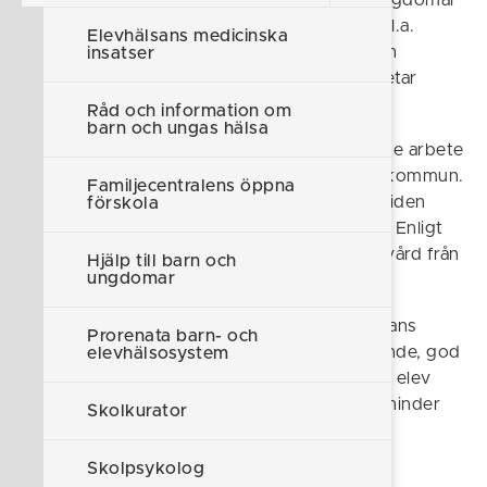
Elevhälsans uppgift är att hjälpa barn och ungdomar
att utveckla, bevara och förbättra sin hälsa bl.a.
Elevhälsans medicinska
genom medicinska, psykologiska, sociala och
insatser
specialpedagogiska insatser. Elevhälsan arbetar
utifrån ett helhetsperspektiv.
Råd och information om
barn och ungas hälsa
Elevhälsan bedriver ett viktigt hälsofrämjande arbete
för alla barn och ungdomar i Söderköpings kommun.
Familjecentralens öppna
Varje elevs utveckling följs genom hela skoltiden
förskola
som ett led i det nationella folkhälsoarbetet. Enligt
skollagen ska alla elever ha rätt till skolhälsovård från
Hjälp till barn och
ungdomar
förskoleklass till och med gymnasiet.
Elevhälsans personalgrupper ska delta i skolans
Prorenata barn- och
arbete för att skapa miljöer som främjar lärande, god
elevhälsosystem
allmän utveckling och en god hälsa hos varje elev
samt ha ett särskilt ansvar för att undanröja hinder
Skolkurator
för varje elevs lärande och utveckling (Prop.
2001/02:14 Hälsa, lärande och trygghet).
Skolpsykolog