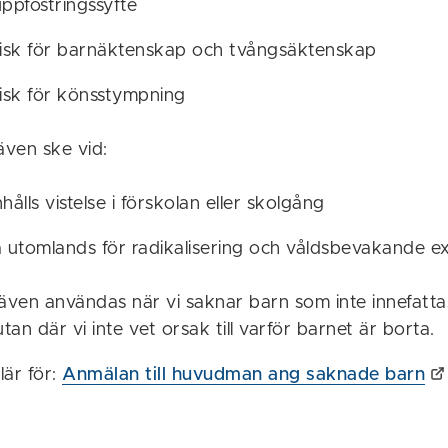
ppfostringssyfte
isk för barnäktenskap och tvångsäktenskap
isk för könsstympning
ven ske vid:
ålls vistelse i förskolan eller skolgång
esa utomlands för radikalisering och våldsbevakande 
ven användas när vi saknar barn som inte innefatta
an där vi inte vet orsak till varför barnet är borta.
lär för:
Anmälan till huvudman ang saknade barn