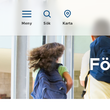
Meny
Sök
Karta
Fö