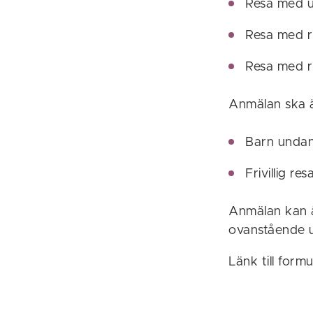
Resa med u
Resa med r
Resa med r
Anmälan ska ä
Barn undanh
Frivillig r
Anmälan kan ä
ovanstående ut
Länk till formu