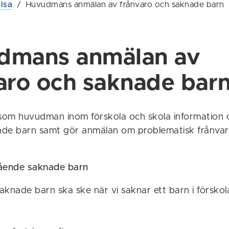
lsa
/
Huvudmans anmälan av frånvaro och saknade barn
dmans anmälan av
aro och saknade bar
 som huvudman inom förskola och skola information
de barn samt gör anmälan om problematisk frånvaro 
ående saknade barn
knade barn ska ske när vi saknar ett barn i förskola