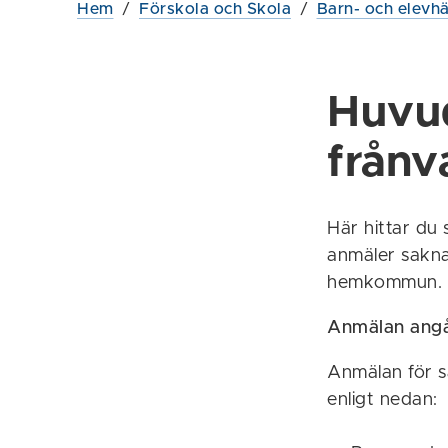
Hem
/
Förskola och Skola
/
Barn- och elevhä
Huvu
frånv
Här hittar du
anmäler sakna
hemkommun.
Anmälan ang
Anmälan för sa
enligt nedan: