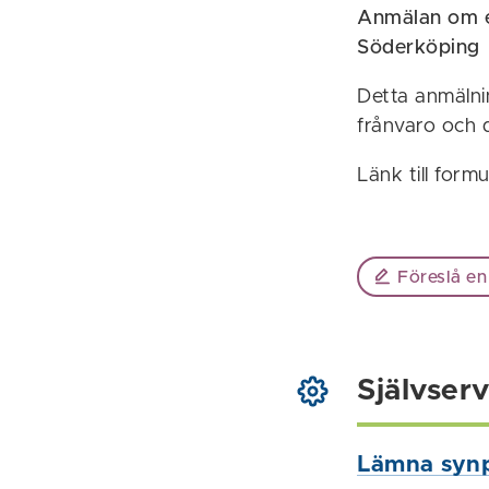
Anmälan om en
Söderköping
Detta anmälni
frånvaro och 
Länk till formu
Föreslå en
Självserv
Lämna syn