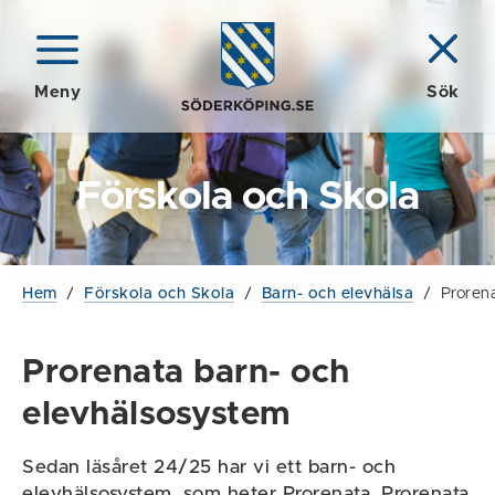
Meny
Sök
Förskola och Skola
Hem
/
Förskola och Skola
/
Barn- och elevhälsa
/
Proren
Prorenata barn- och
elevhälsosystem
Sedan läsåret 24/25 har vi ett barn- och
elevhälsosystem, som heter Prorenata. Prorenata